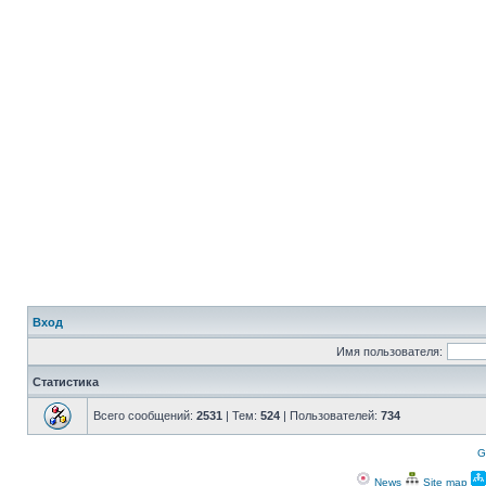
Вход
Имя пользователя:
Статистика
Всего сообщений:
2531
| Тем:
524
| Пользователей:
734
G
News
Site map