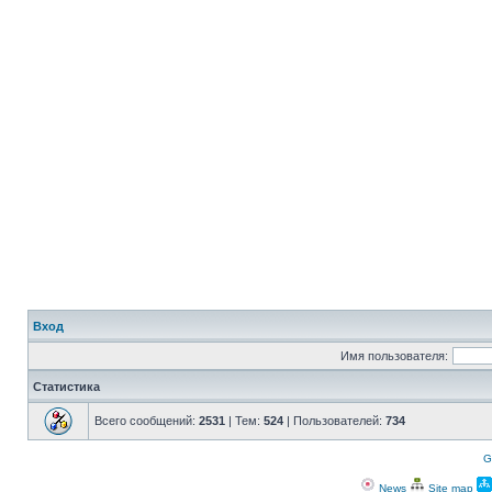
Вход
Имя пользователя:
Статистика
Всего сообщений:
2531
| Тем:
524
| Пользователей:
734
G
News
Site map