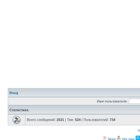
Вход
Имя пользователя:
Статистика
Всего сообщений:
2531
| Тем:
524
| Пользователей:
734
G
News
Site map