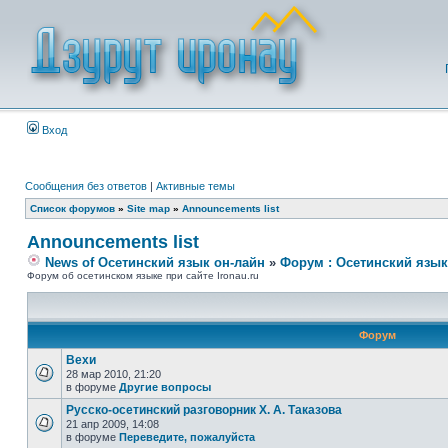
Вход
Сообщения без ответов
|
Активные темы
Список форумов
»
Site map
»
Announcements list
Announcements list
News of Осетинский язык он-лайн
»
Форум : Осетинский язык
Форум об осетинском языке при сайте Ironau.ru
Форум
Вехи
28 мар 2010, 21:20
в форуме
Другие вопросы
Русско-осетинский разговорник Х. А. Таказова
21 апр 2009, 14:08
в форуме
Переведите, пожалуйста