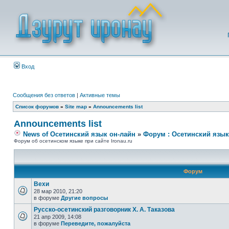
Вход
Сообщения без ответов
|
Активные темы
Список форумов
»
Site map
»
Announcements list
Announcements list
News of Осетинский язык он-лайн
»
Форум : Осетинский язык
Форум об осетинском языке при сайте Ironau.ru
Форум
Вехи
28 мар 2010, 21:20
в форуме
Другие вопросы
Русско-осетинский разговорник Х. А. Таказова
21 апр 2009, 14:08
в форуме
Переведите, пожалуйста