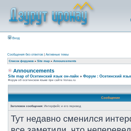
Вход
Сообщения без ответов
|
Активные темы
Список форумов
»
Site map
»
Announcements
Announcements
Site map of Осетинский язык он-лайн
»
Форум : Осетинский язы
Форум об осетинском языке при сайте Ironau.ru
Сообщение
Заголовок сообщения:
Интерфейс и его перевод
Тут недавно сменился интер
все заметили, что неперевед