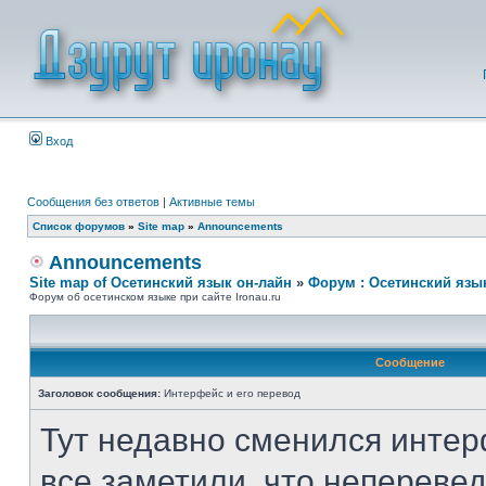
Вход
Сообщения без ответов
|
Активные темы
Список форумов
»
Site map
»
Announcements
Announcements
Site map of Осетинский язык он-лайн
»
Форум : Осетинский язы
Форум об осетинском языке при сайте Ironau.ru
Сообщение
Заголовок сообщения:
Интерфейс и его перевод
Тут недавно сменился интер
все заметили, что неперевед