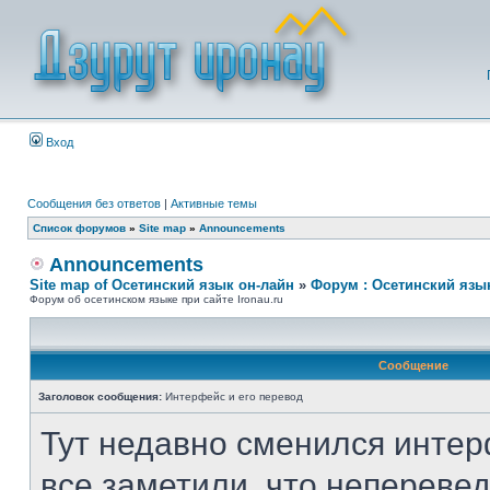
Вход
Сообщения без ответов
|
Активные темы
Список форумов
»
Site map
»
Announcements
Announcements
Site map of Осетинский язык он-лайн
»
Форум : Осетинский язы
Форум об осетинском языке при сайте Ironau.ru
Сообщение
Заголовок сообщения:
Интерфейс и его перевод
Тут недавно сменился интер
все заметили, что неперевед