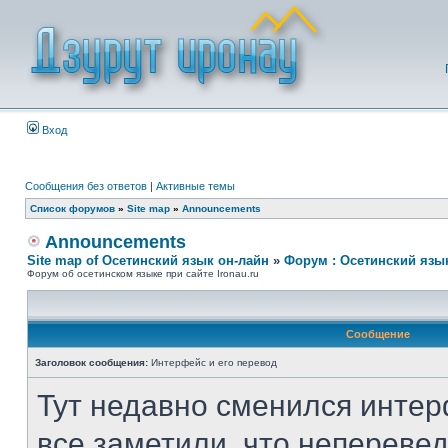
Вход
Сообщения без ответов
|
Активные темы
Список форумов
»
Site map
»
Announcements
Announcements
Site map of Осетинский язык он-лайн
»
Форум : Осетинский язы
Форум об осетинском языке при сайте Ironau.ru
Сообщение
Заголовок сообщения:
Интерфейс и его перевод
Тут недавно сменился интер
все заметили, что неперевед