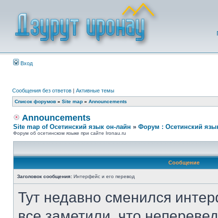
Вход
Сообщения без ответов
|
Активные темы
Список форумов
»
Site map
»
Announcements
Announcements
Site map of Осетинский язык он-лайн
»
Форум : Осетинский язы
Форум об осетинском языке при сайте Ironau.ru
Сообщение
Заголовок сообщения:
Интерфейс и его перевод
Тут недавно сменился интер
все заметили, что неперевед