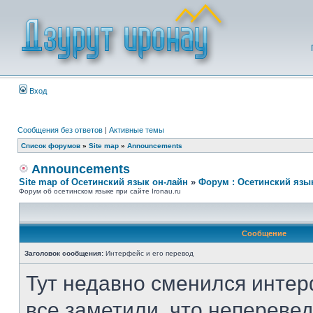
Вход
Сообщения без ответов
|
Активные темы
Список форумов
»
Site map
»
Announcements
Announcements
Site map of Осетинский язык он-лайн
»
Форум : Осетинский язы
Форум об осетинском языке при сайте Ironau.ru
Сообщение
Заголовок сообщения:
Интерфейс и его перевод
Тут недавно сменился интер
все заметили, что неперевед