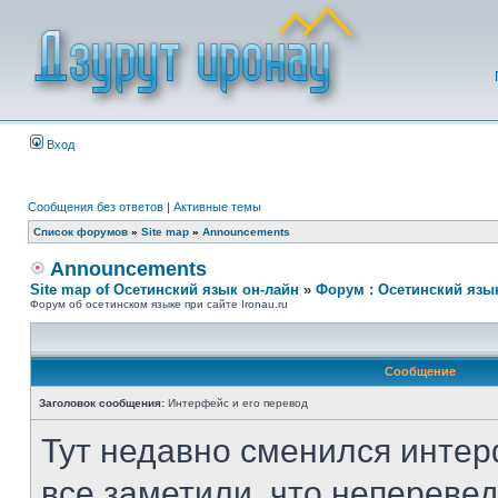
Вход
Сообщения без ответов
|
Активные темы
Список форумов
»
Site map
»
Announcements
Announcements
Site map of Осетинский язык он-лайн
»
Форум : Осетинский язы
Форум об осетинском языке при сайте Ironau.ru
Сообщение
Заголовок сообщения:
Интерфейс и его перевод
Тут недавно сменился интер
все заметили, что неперевед