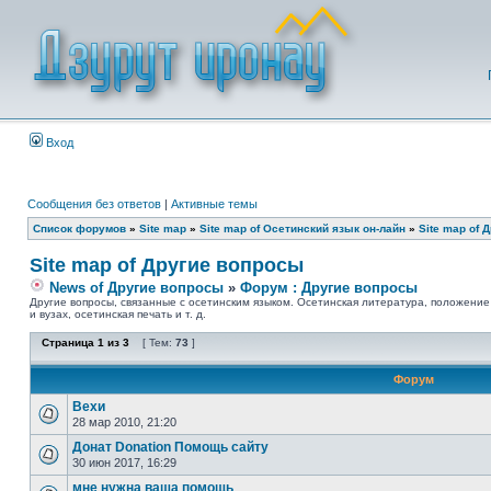
Вход
Сообщения без ответов
|
Активные темы
Список форумов
»
Site map
»
Site map of Осетинский язык он-лайн
»
Site map of 
Site map of Другие вопросы
News of Другие вопросы
»
Форум : Другие вопросы
Другие вопросы, связанные с осетинским языком. Осетинская литература, положение
и вузах, осетинская печать и т. д.
Страница
1
из
3
[ Тем:
73
]
Форум
Вехи
28 мар 2010, 21:20
Донат Donation Помощь сайту
30 июн 2017, 16:29
мне нужна ваша помощь