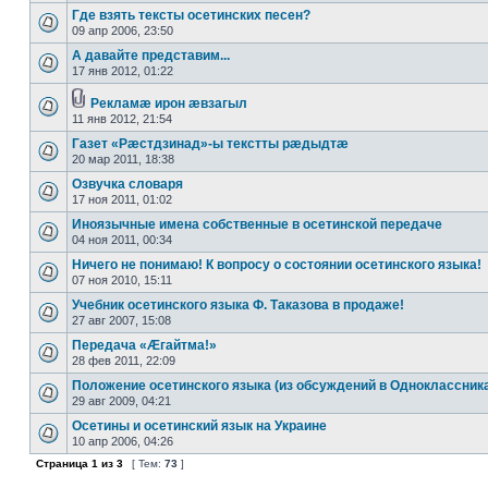
Где взять тексты осетинских песен?
09 апр 2006, 23:50
А давайте представим...
17 янв 2012, 01:22
Рекламæ ирон æвзагыл
11 янв 2012, 21:54
Газет «Рæстдзинад»-ы текстты рæдыдтæ
20 мар 2011, 18:38
Озвучка словаря
17 ноя 2011, 01:02
Иноязычные имена собственные в осетинской передаче
04 ноя 2011, 00:34
Ничего не понимаю! К вопросу о состоянии осетинского языка!
07 ноя 2010, 15:11
Учебник осетинского языка Ф. Таказова в продаже!
27 авг 2007, 15:08
Передача «Æгайтма!»
28 фев 2011, 22:09
Положение осетинского языка (из обсуждений в Одноклассник
29 авг 2009, 04:21
Осетины и осетинский язык на Украине
10 апр 2006, 04:26
Страница
1
из
3
[ Тем:
73
]