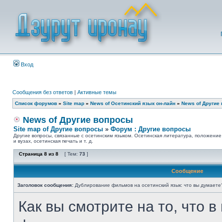
Вход
Сообщения без ответов
|
Активные темы
Список форумов
»
Site map
»
News of Осетинский язык он-лайн
»
News of Другие
News of Другие вопросы
Site map of Другие вопросы
»
Форум : Другие вопросы
Другие вопросы, связанные с осетинским языком. Осетинская литература, положение
и вузах, осетинская печать и т. д.
Страница
8
из
8
[ Тем:
73
]
Сообщение
Заголовок сообщения:
Дублирование фильмов на осетинский язык: что вы думаете
Как вы смотрите на то, что 