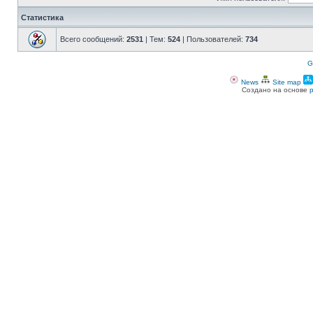
Статистика
Всего сообщений:
2531
| Тем:
524
| Пользователей:
734
G
News
Site map
Создано на основе