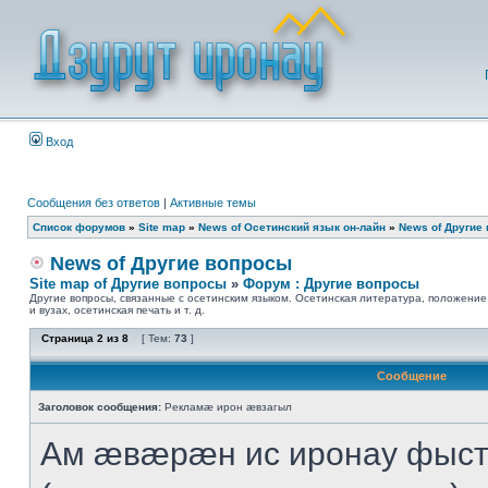
Вход
Сообщения без ответов
|
Активные темы
Список форумов
»
Site map
»
News of Осетинский язык он-лайн
»
News of Другие
News of Другие вопросы
Site map of Другие вопросы
»
Форум : Другие вопросы
Другие вопросы, связанные с осетинским языком. Осетинская литература, положение
и вузах, осетинская печать и т. д.
Страница
2
из
8
[ Тем:
73
]
Сообщение
Заголовок сообщения:
Рекламæ ирон æвзагыл
Ам æвæрæн ис иронау фыс