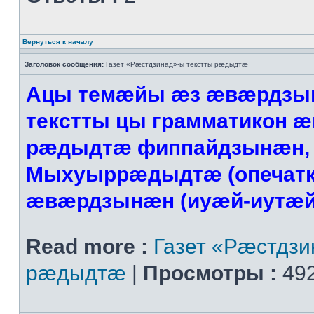
Вернуться к началу
Заголовок сообщения:
Газет «Рæстдзинад»-ы текстты рæдыдтæ
Ацы темæйы æз æвæрдзын
текстты цы грамматикон 
рæдыдтæ фиппайдзынæн, 
Мыхуыррæдыдтæ (опечатк
æвæрдзынæн (иуæй-иутæ
Read more :
Газет «Рæстдзи
рæдыдтæ
|
Просмотры :
492