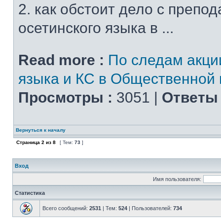
2. как обстоит дело с препо
осетинского языка в ...
Read more :
По следам акци
языка и КС в Общественной 
Просмотры :
3051 |
Ответы 
Вернуться к началу
Страница
2
из
8
[ Тем:
73
]
Вход
Имя пользователя:
Статистика
Всего сообщений:
2531
| Тем:
524
| Пользователей:
734