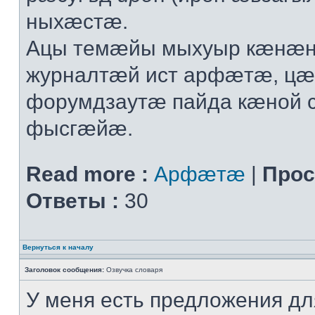
ныхæстæ.
Ацы темæйы мыхуыр кæнæн
журналтæй ист арфæтæ, ц
форумдзаутæ пайда кæной
фысгæйæ.
Read more :
Арфæтæ
|
Прос
Ответы :
30
Вернуться к началу
Заголовок сообщения:
Озвучка словаря
У меня есть предложения дл