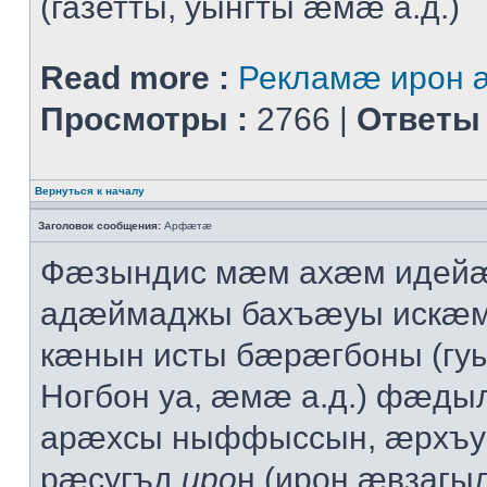
(газетты, уынгты æмæ а.д.)
Read more :
Рекламæ ирон 
Просмотры :
2766 |
Ответы 
Вернуться к началу
Заголовок сообщения:
Арфæтæ
Фæзындис мæм ахæм идейæ
адæймаджы бахъæуы искæ
кæнын исты бæрæгбоны (гу
Ногбон уа, æмæ а.д.) фæд
арæхсы ныффыссын, æрхъ
рæсугъд
иро
н (ирон æвзаг