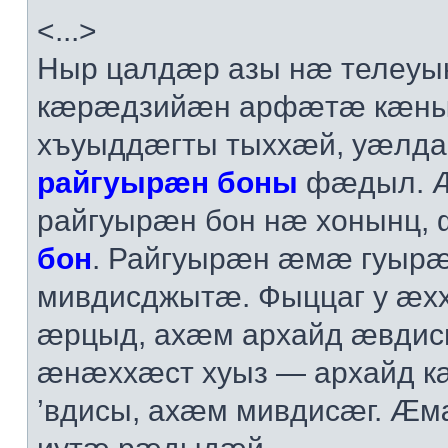
<...>
Ныр цалдæр азы нæ телеу
кæрæдзийæн арфæтæ кæнын
хъуыддæгты тыххæй, уæлд
райгуырæн боны
фæдыл. 
райгуырæн бон нæ хонынц
бон
. Райгуырæн æмæ гуырæ
мивдисджытæ. Фыццаг у æхх
æрцыд, ахæм архайд æвдис
æнæххæст хуыз — архайд к
’вдисы, ахæм мивдисæг. Æ