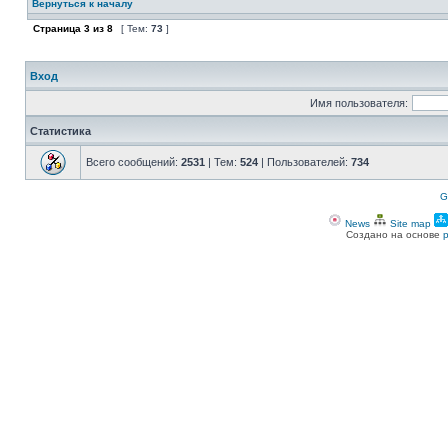
Вернуться к началу
Страница
3
из
8
[ Тем:
73
]
Вход
Имя пользователя:
Статистика
Всего сообщений:
2531
| Тем:
524
| Пользователей:
734
G
News
Site map
Создано на основе