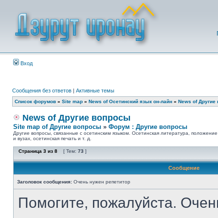
Вход
Сообщения без ответов
|
Активные темы
Список форумов
»
Site map
»
News of Осетинский язык он-лайн
»
News of Другие
News of Другие вопросы
Site map of Другие вопросы
»
Форум : Другие вопросы
Другие вопросы, связанные с осетинским языком. Осетинская литература, положение
и вузах, осетинская печать и т. д.
Страница
3
из
8
[ Тем:
73
]
Сообщение
Заголовок сообщения:
Очень нужен репетитор
Помогите, пожалуйста. Очен