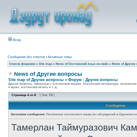
Вход
Сообщения без ответов
|
Активные темы
Список форумов
»
Site map
»
News of Осетинский язык он-лайн
»
News of Другие
News of Другие вопросы
Site map of Другие вопросы
»
Форум : Другие вопросы
Другие вопросы, связанные с осетинским языком. Осетинская литература, положение
и вузах, осетинская печать и т. д.
Страница
4
из
8
[ Тем:
73
]
Сообщение
Заголовок сообщения:
Положение осетинского языка (из обсуждений в Одноклассн
Тамерлан Таймуразович Кам