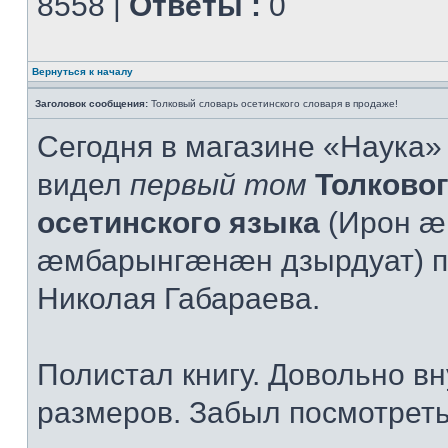
8558 |
Ответы :
0
Вернуться к началу
Заголовок сообщения:
Толковый словарь осетинского словаря в продаже!
Сегодня в магазине «Наука» 
видел
первый том
Толково
осетинского языка
(Ирон æ
æмбарынгæнæн дзырдуат) п
Николая Габараева.
Полистал книгу. Довольно в
размеров. Забыл посмотреть