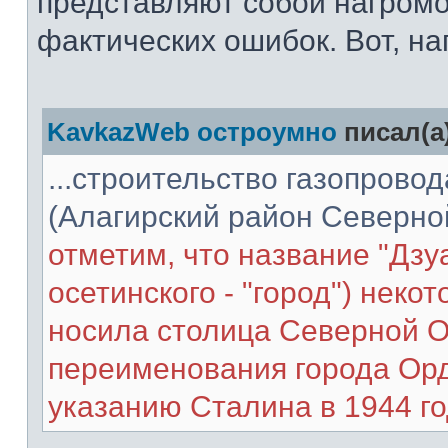
представляют собой нагром
фактических ошибок. Вот, на
KavkazWeb остроумно
писал(а
...строительство газопровод
(Алагирский район Северно
отметим, что название "Дзуа
осетинского - "город") неко
носила столица Северной О
переименования города Ор
указанию Сталина в 1944 г