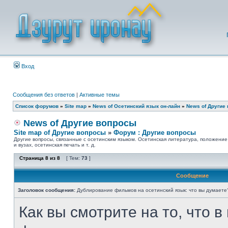
Вход
Сообщения без ответов
|
Активные темы
Список форумов
»
Site map
»
News of Осетинский язык он-лайн
»
News of Другие
News of Другие вопросы
Site map of Другие вопросы
»
Форум : Другие вопросы
Другие вопросы, связанные с осетинским языком. Осетинская литература, положение
и вузах, осетинская печать и т. д.
Страница
8
из
8
[ Тем:
73
]
Сообщение
Заголовок сообщения:
Дублирование фильмов на осетинский язык: что вы думаете
Как вы смотрите на то, что 