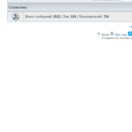
Статистика
Всего сообщений:
2531
| Тем:
524
| Пользователей:
734
G
News
Site map
Создано на основе