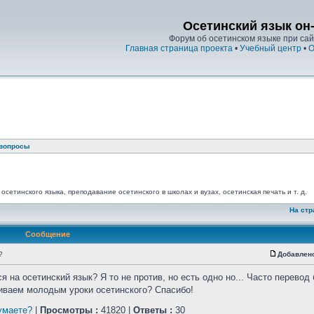
Осетинский язык он
Форум об осетинском языке при сайт
Главная страница проекта
•
Учебный центр
•
О
 вопросы
сетинского языка, преподавание осетинского в школах и вузах, осетинская печать и т. д.
На стр
Сообщение
?
Добавлен
 на осетинский язык? Я то не против, но есть одно но... Часто перевод
иваем молодым уроки осетинского? Спасибо!
умаете?
|
Просмотры :
41820 |
Ответы :
30