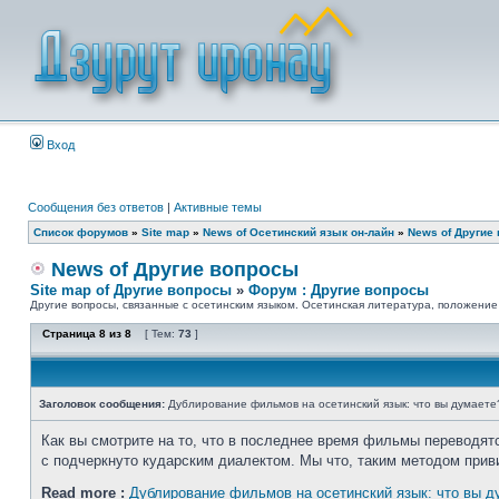
Вход
Сообщения без ответов
|
Активные темы
Список форумов
»
Site map
»
News of Осетинский язык он-лайн
»
News of Другие
News of Другие вопросы
Site map of Другие вопросы
»
Форум : Другие вопросы
Другие вопросы, связанные с осетинским языком. Осетинская литература, положение о
Страница
8
из
8
[ Тем:
73
]
Заголовок сообщения:
Дублирование фильмов на осетинский язык: что вы думаете
Как вы смотрите на то, что в последнее время фильмы переводятся
с подчеркнуто кударским диалектом. Мы что, таким методом прив
Read more :
Дублирование фильмов на осетинский язык: что вы д