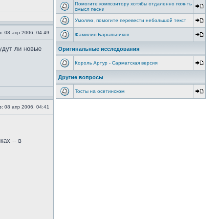
Помогите композитору хотябы отдаленно поянть
смысл песни
Умоляю, помогите перевести небольшой текст
о:
08 апр 2006, 04:49
Фамилия Барыльников
удут ли новые
Оригинальные исследования
Король Артур - Сарматская версия
Другие вопросы
Тосты на осетинском
о:
08 апр 2006, 04:41
ах -- в