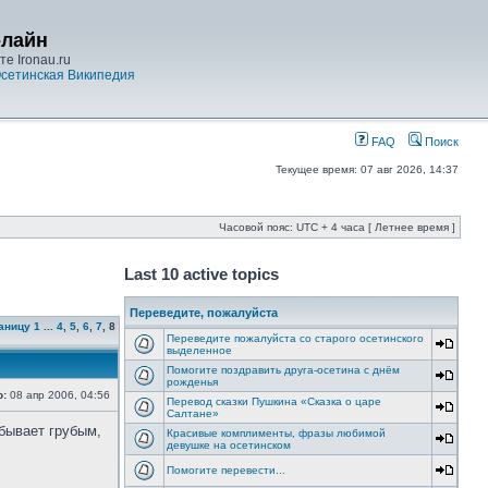
-лайн
е Ironau.ru
сетинская Википедия
FAQ
Поиск
Текущее время: 07 авг 2026, 14:37
Часовой пояс: UTC + 4 часа [ Летнее время ]
Last 10 active topics
Переведите, пожалуйста
аницу
1
...
4
,
5
,
6
,
7
,
8
Переведите пожалуйста со старого осетинского
выделенное
Помогите поздравить друга-осетина с днём
рожденья
о:
08 апр 2006, 04:56
Перевод сказки Пушкина «Сказка о царе
Салтане»
 бывает грубым,
Красивые комплименты, фразы любимой
девушке на осетинском
Помогите перевести...