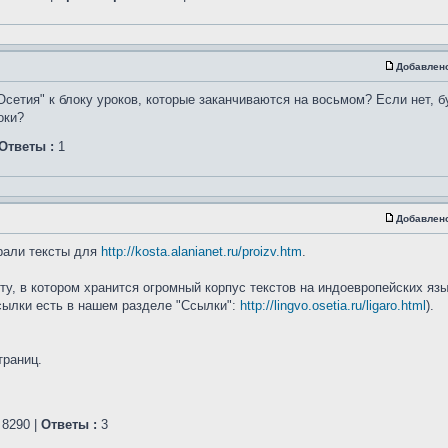
Добавлен
Осетия" к блоку уроков, которые заканчиваются на восьмом? Если нет, б
оки?
Ответы :
1
Добавлен
рали тексты для
http://kosta.alanianet.ru/proizv.htm
.
, в котором хранится огромный корпус текстов на индоевропейских язык
ссылки есть в нашем разделе "Ссылки":
http://lingvo.osetia.ru/ligaro.html
).
траниц.
8290 |
Ответы :
3