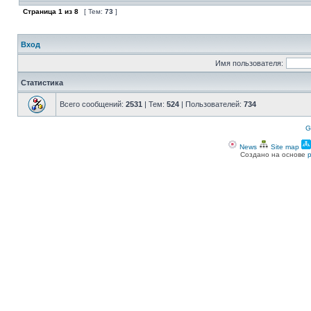
Страница
1
из
8
[ Тем:
73
]
Вход
Имя пользователя:
Статистика
Всего сообщений:
2531
| Тем:
524
| Пользователей:
734
G
News
Site map
Создано на основе