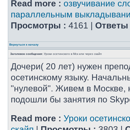
Read more :
озвучивание сло
параллельным выкладывани
Просмотры :
4161 |
Ответы 
Вернуться к началу
Заголовок сообщения:
Уроки осетинского в Мск или через скайп
Дочери( 20 лет) нужен препо
осетинскому языку. Начальн
"нулевой". Живем в Москве, 
подошли бы занятия по Skyp
Read more :
Уроки осетинско
скайп
|
Просмотры :
3803 |
О