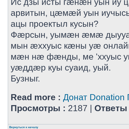
Ис дзы исты гӕнӕн уын иу 
арвитын, цӕмӕй уын иучыс
ацы проектыл кусын?
Фӕрсын, уымӕн ӕмӕ дыуу
мын ӕххуыс кӕны уӕ онлай
мӕн нӕ фӕнды, ме 'ххуыс у
уӕддӕр куы суаид, уый.
Бузныг.
Read more :
Донат Donation
Просмотры :
2187 |
Ответы 
Вернуться к началу