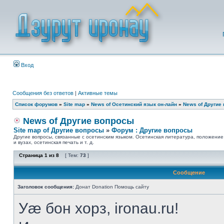
Вход
Сообщения без ответов
|
Активные темы
Список форумов
»
Site map
»
News of Осетинский язык он-лайн
»
News of Другие
News of Другие вопросы
Site map of Другие вопросы
»
Форум : Другие вопросы
Другие вопросы, связанные с осетинским языком. Осетинская литература, положение
и вузах, осетинская печать и т. д.
Страница
1
из
8
[ Тем:
73
]
Сообщение
Заголовок сообщения:
Донат Donation Помощь сайту
Уӕ бон хорз, ironau.ru!