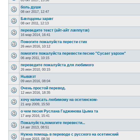
05 окт 2017, 13:56
боль души
08 окт 2017, 12:47
Бæлццоны зарæг
08 окт 2011, 12:13
переведите текст (айт-айт лæппутæ)
16 мар 2014, 16:41
Помогите пожалуйста перести стих
26 июл 2016, 10:12
помогите пожалуйста перевести песню "Cусаег уарзон"
06 апр 2011, 10:15
переведите пожалуйста для любимого
26 июн 2010, 00:15
Нывæзт
09 июл 2016, 08:04
Очень простой перевод.
12 июл 2016, 18:35
хочу написать любимому на осетинском-
21 апр 2009, 15:50
о чем песня Руслана Гаджинова Цыма та
17 апр 2016, 15:41
Пожалуйста,помогите перевести...
14 авг 2013, 08:51
Нужна помощь в переводе с русского на осетинский
19 ноя 2015, 08:34