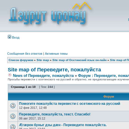
Вход
Сообщения без ответов
|
Активные темы
Список форумов
»
Site map
»
Site map of Осетинский язык он-лайн
»
Site map of 
Site map of Переведите, пожалуйста
News of Переведите, пожалуйста
»
Форум : Переведите, пожа
Просьбы перевести с осетинского на русский и обратно, не предполагающие изучени
Страница
1
из
10
[ Тем:
244
]
Форум
Помогите пожалуйста перевести с осетинского на русский
12 фев 2017, 12:48
Переведите, пожалуйста, текст. Спасибо!
06 авг 2017, 15:12
Æгæрон буныг дзы дæн - Переведите пожалуйста.