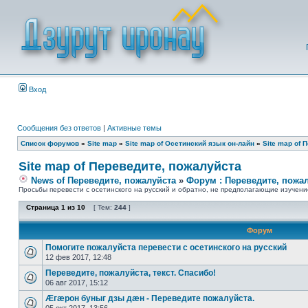
Вход
Сообщения без ответов
|
Активные темы
Список форумов
»
Site map
»
Site map of Осетинский язык он-лайн
»
Site map of 
Site map of Переведите, пожалуйста
News of Переведите, пожалуйста
»
Форум : Переведите, пожа
Просьбы перевести с осетинского на русский и обратно, не предполагающие изучени
Страница
1
из
10
[ Тем:
244
]
Форум
Помогите пожалуйста перевести с осетинского на русский
12 фев 2017, 12:48
Переведите, пожалуйста, текст. Спасибо!
06 авг 2017, 15:12
Æгæрон буныг дзы дæн - Переведите пожалуйста.