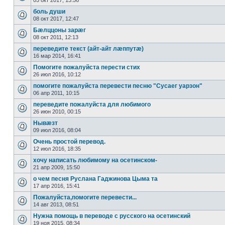
05 окт 2017, 13:56
боль души
08 окт 2017, 12:47
Бæлццоны зарæг
08 окт 2011, 12:13
переведите текст (айт-айт лæппутæ)
16 мар 2014, 16:41
Помогите пожалуйста перести стих
26 июл 2016, 10:12
помогите пожалуйста перевести песню "Cусаег уарзон"
06 апр 2011, 10:15
переведите пожалуйста для любимого
26 июн 2010, 00:15
Нывæзт
09 июл 2016, 08:04
Очень простой перевод.
12 июл 2016, 18:35
хочу написать любимому на осетинском-
21 апр 2009, 15:50
о чем песня Руслана Гаджинова Цыма та
17 апр 2016, 15:41
Пожалуйста,помогите перевести...
14 авг 2013, 08:51
Нужна помощь в переводе с русского на осетинский
19 ноя 2015, 08:34