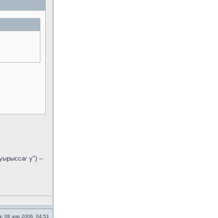
ырыссаг у") --
о:
08 апр 2006, 04:51