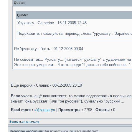
Quote:
Quote:
Урухшагу - Catherine - 16-11-2005 12:45
Подскажите, пожалуйста, перевод слова "урухшагу". Заранее 
Re:Урухшагу - Гость - 01-12-2005 09:04
Не совсем так... Рухсаг у... (читается "рухшаг у" с ударением на 
Это говорят умершим... Что-то вроде "Царство тебе небесное..."
Ещё версия - Славик - 08-12-2005 23:10
Если учесть ещё ваш контекст, то можно подозревать в послышав
значит "она русская" (или "он русский"), буквально "русский ...
Read more :
«Урухшагу»
|
Просмотры :
7798 |
Ответы :
0
Вернуться к началу
Заголовок сообщения:
Как по-осетински пишется «любовь»?