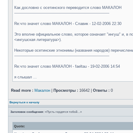
Как дословно с осетинского переводится слово МАКАЛОН
--------------------------------------------------------------------------------
Re:что значет слово МАКАЛОН - Славик - 12-02-2006 22:30
Это вполне официальное слово, которое означает "ингуш" и, в
<ингушская литература>).
Некоторые осетинские этнонимы (названия народов) перечислены
--------------------------------------------------------------------------------
Re:что значет слово МАКАЛОН - faeltau - 19-02-2006 14:54
я слышал ...
Read more :
Макалон
|
Просмотры :
16642 |
Ответы :
0
Вернуться к началу
Заголовок сообщения:
«Пусть гордятся тобой...»
Quote: