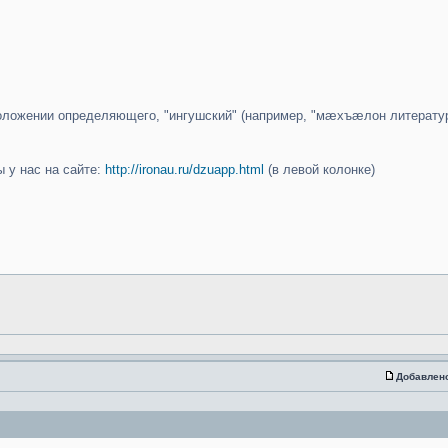
 положении определяющего, "ингушский" (например, "мæхъæлон литерат
 у нас на сайте:
http://ironau.ru/dzuapp.html
(в левой колонке)
Добавлен