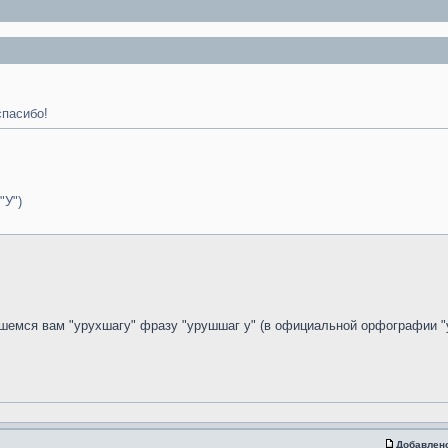
спасибо!
"У")
шемся вам "урухшагу" фразу "урушшаг у" (в официальной орфографии "у
Добавлен