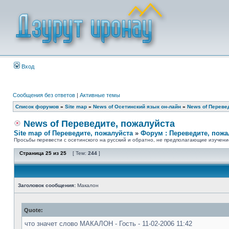
Вход
Сообщения без ответов
|
Активные темы
Список форумов
»
Site map
»
News of Осетинский язык он-лайн
»
News of Переве
News of Переведите, пожалуйста
Site map of Переведите, пожалуйста
»
Форум : Переведите, пожа
Просьбы перевести с осетинского на русский и обратно, не предполагающие изучени
Страница
25
из
25
[ Тем:
244
]
Заголовок сообщения:
Макалон
Quote:
что значет слово МАКАЛОН - Гость - 11-02-2006 11:42