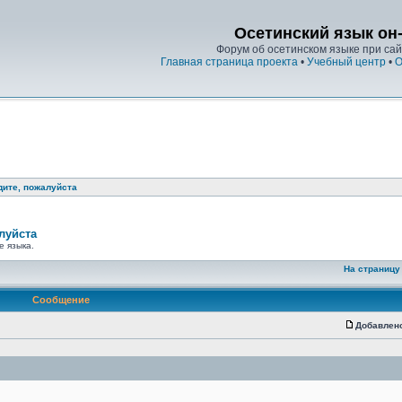
Осетинский язык он
Форум об осетинском языке при сайт
Главная страница проекта
•
Учебный центр
•
О
дите, пожалуйста
луйста
е языка.
На страницу
Сообщение
Добавлен