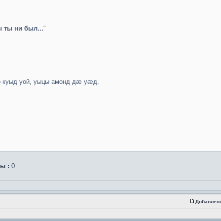
ы ты ни был...
"
куыд уой, уыцы амонд дæ уæд.
ы :
0
Добавлен