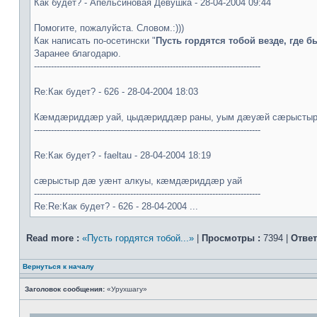
Как будет? - Апельсиновая Девушка - 28-04-2004 09:44
Помогите, пожалуйста. Словом.:)))
Как написать по-осетински "
Пусть гордятся тобой везде, где б
Заранее благодарю.
--------------------------------------------------------------------------------
Re:Как будет? - 626 - 28-04-2004 18:03
Кæмдæриддæр уай, цыдæриддæр раны, уым дæуæй сæрыстыр 
--------------------------------------------------------------------------------
Re:Как будет? - faeltau - 28-04-2004 18:19
cæрыстыр дæ уæнт алкуы, кæмдæриддæр уай
--------------------------------------------------------------------------------
Re:Re:Как будет? - 626 - 28-04-2004 ...
Read more :
«Пусть гордятся тобой...»
|
Просмотры :
7394 |
Ответ
Вернуться к началу
Заголовок сообщения:
«Урухшагу»