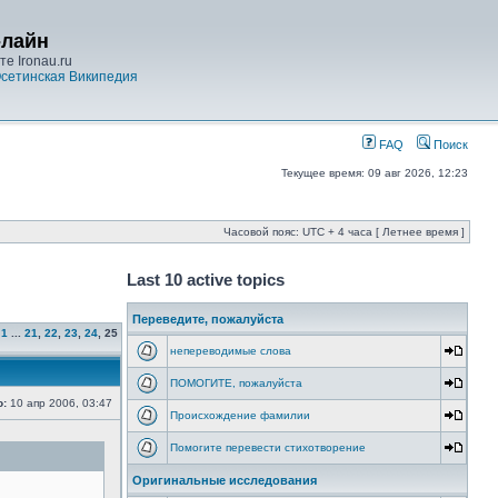
-лайн
е Ironau.ru
сетинская Википедия
FAQ
Поиск
Текущее время: 09 авг 2026, 12:23
Часовой пояс: UTC + 4 часа [ Летнее время ]
Last 10 active topics
Переведите, пожалуйста
1
...
21
,
22
,
23
,
24
,
25
непереводимые слова
ПОМОГИТЕ, пожалуйста
о:
10 апр 2006, 03:47
Происхождение фамилии
Помогите перевести стихотворение
Оригинальные исследования