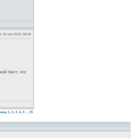
о:
19 ноя 2015, 08:34
ой текст, что
аницу
1
,
2
,
3
,
4
,
5
...
25