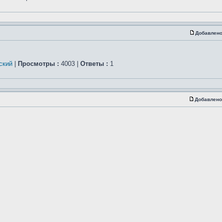
Добавлено
ский
|
Просмотры :
4003 |
Ответы :
1
Добавлено