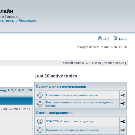
-лайн
е Ironau.ru
сетинская Википедия
FAQ
Поиск
Текущее время: 06 авг 2026, 13:15
Часовой пояс: UTC + 4 часа [ Летнее время ]
Last 10 active topics
Оригинальные исследования
ницу
1
,
2
,
3
,
4
,
5
...
25
Описание «зиу» в широком смысле
Гипотезы ученых о семитском происхождении
грузин
о:
08 окт 2017, 12:47
Ответы специалистов
ХУЫССЫН: хуыст contra хуыссыд
Выражение хæйрæджыты сайынмæ