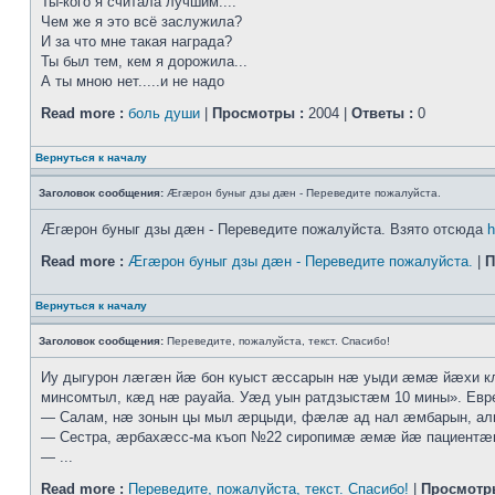
Ты-кого я считала лучшим....
Чем же я это всё заслужила?
И за что мне такая награда?
Ты был тем, кем я дорожила...
А ты мною нет.....и не надо
Read more :
боль души
|
Просмотры :
2004 |
Ответы :
0
Вернуться к началу
Заголовок сообщения:
Æгæрон буныг дзы дæн - Переведите пожалуйста.
Æгæрон буныг дзы дæн - Переведите пожалуйста. Взято отсюда
h
Read more :
Æгæрон буныг дзы дæн - Переведите пожалуйста.
|
П
Вернуться к началу
Заголовок сообщения:
Переведите, пожалуйста, текст. Спасибо!
Иу дыгурон лæгæн йæ бон куыст æссарын нæ уыди æмæ йæхи к
минсомтыл, кæд нæ рауайа. Уæд уын ратдзыстæм 10 мины». Ев
— Салам, нæ зонын цы мыл æрцыди, фæлæ ад нал æмбарын, ал
— Сестра, æрбахæсс-ма къоп №22 сиропимæ æмæ йæ пациентæн р
— ...
Read more :
Переведите, пожалуйста, текст. Спасибо!
|
Просмотр