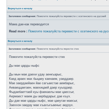
Вернуться к началу
Заголовок сообщения:
Помогите пожалуйста перевести с осетинского на русский
Мама дае-как переводится
Read more :
Помогите пожалуйста перевести с осетинского на рус
Вернуться к началу
Заголовок сообщения:
Помогите пожалуйста перести стих
Помогите пожалуйста перевести стих
Ды мае царды ныфс
Ды мын мае даехи удау аенкъарыс,
Каед араех мах быцаеу каенаем, уаеддаер.
Мае заердаейаен йае сагъаестае аембарыс,
Аеваеццаегаен, маехицаей даер хуыздаер.
Фыдаебаеттаей куы фаекаелы мае цаессыг,
Аермаест маем ды аербадарыс дае къух.
Ды дае мае царды ныфс, мае цаеугае маесыг,
Заеххон заедау мае хъахъхъаеныс аедзух.