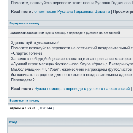
Помогите, пожалуйста перевести текст песни Руслана Гаджинова 
Read more :
о чем песня Руслана Гаджинова Цыма та
|
Просмотр
Вернуться к началу
Заголовок сообщения:
Нужна помощь в переводе с русского на осетинский
Здравствуйте,уважаемые!
Помогите пожалуйста перевести на осетинский поздравительный т
«Спартак Гогниев
За волю к победе,бойцовские качества,в знак признания мастерс
«Лучший игрок месяца» Футбольного Клуба «Урал»,г. Екатеринбур
Мы,болельщики ФК "Урал", ежемесячно награждаем футболистов пр
бы написать на родном для него языке в поздравительном адресе.
Переведёте?
Read more :
Нужна помощь в переводе с русского на осетинский
|
Вернуться к началу
Страница
1
из
25
[ Тем:
244
]
Вход