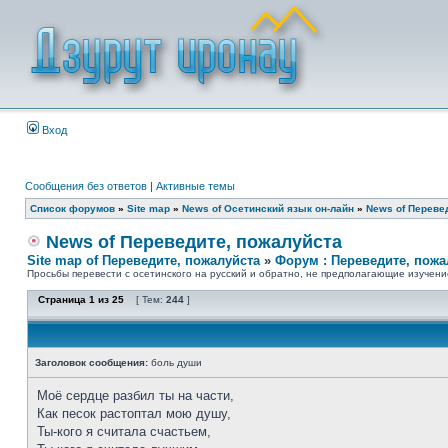
Вход
Сообщения без ответов
|
Активные темы
Список форумов
»
Site map
»
News of Осетинский язык он-лайн
»
News of Переве
News of Переведите, пожалуйста
Site map of Переведите, пожалуйста
»
Форум : Переведите, пожа
Просьбы перевести с осетинского на русский и обратно, не предполагающие изучени
Страница
1
из
25
[ Тем:
244
]
Заголовок сообщения:
боль души
Моё сердце разбил ты на части,
Как песок растоптал мою душу,
Ты-кого я считала счастьем,