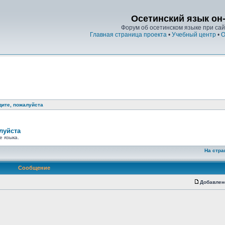
Осетинский язык он
Форум об осетинском языке при сайт
Главная страница проекта
•
Учебный центр
•
О
дите, пожалуйста
луйста
е языка.
На стра
Сообщение
Добавлен