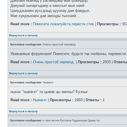
Даеуаен нывонд у рагаейдаер мае фаендыр,
Даеуаей зынаргъдаер а заеххыл мын наей.
Цаеудзынаен рухсдзыд аууонау дае фаедыл,
Мае кувдзынаен дае амонды тыххаей...
Read more :
Помогите пожалуйста перести стих
|
Просмотры :
307
Вернуться к началу
Заголовок сообщения:
Очень простой перевод.
Уважаемые форумчане! Помогите, будьте так любезны, перевести 
Read more :
Очень простой перевод.
|
Просмотры :
2003 |
Ответы
Вернуться к началу
Заголовок сообщения:
Нывæзт
ныхас "нывæзт" та цымæ цы амоны? Бузныг.
Read more :
Нывæзт
|
Просмотры :
1993 |
Ответы :
1
Вернуться к началу
Заголовок сообщения:
о чем песня Руслана Гаджинова Цыма та