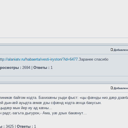
Добавлен
ttp://alaniatv.ru/habaerta/vesti-iryston/?id=6477
.Заранее спасибо
росмотры :
2694 |
Ответы :
1
Добавлен
линикæ байгом кодта. Бахизæны уыди фыст: «цы фæнды низ дæр дзæ
рей дын-æй ауыдта æмæ дзы сфæнд кодта æхца бакусын.
цыдæр мын йер иу ад кæны…
адт,-загъта дыгурон,- Ама, уæ дзых бакæнут…
ы :
3425 |
Ответы :
1