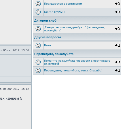
Порядок слов в осетинском
Глагол ЦУРЫН.
Дигорон клуб
„Гъæуи сæрмæ гъæдрæбун...“ (переведите,
пожалуйста)
Другие вопросы
Вехи
о:
05 окт 2017, 13:56
Переведите, пожалуйста
Помогите пожалуйста перевести с осетинского
на русский
Переведите, пожалуйста, текст. Спасибо!
о:
06 авг 2017, 15:12
бæх кæнæм 5