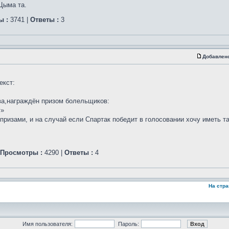
Цыма та.
ы :
3741 |
Ответы :
3
Добавлен
екст:
тва,награждён призом болельщиков:
г»
изами, и на случай если Спартак победит в голосовании хочу иметь так
Просмотры :
4290 |
Ответы :
4
На стр
Имя пользователя:
Пароль: