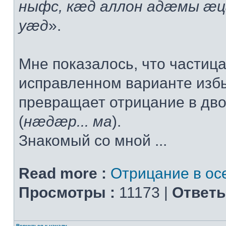
ныфс, кæд аллон адæмы æ
уæд
».
Мне показалось, что частица
исправленном варианте изб
превращает отрицание в дв
(
нæдæр... ма
).
Знакомый со мной ...
Read more :
Отрицание в ос
Просмотры :
11173 |
Ответы
Вернуться к началу