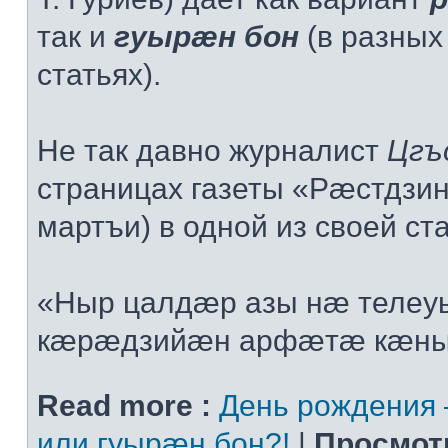
так и
гуырæн бон
(в разных
статьях).
Не так давно журналист
Цгъ
страницах газеты «Рæстдзин
мартъи) в одной из своей ст
«Ныр цалдæр азы нæ теле
кæрæдзийæн арфæтæ кæнынц
Read more :
День рождения
или гуырæн бон?!
|
Просмот