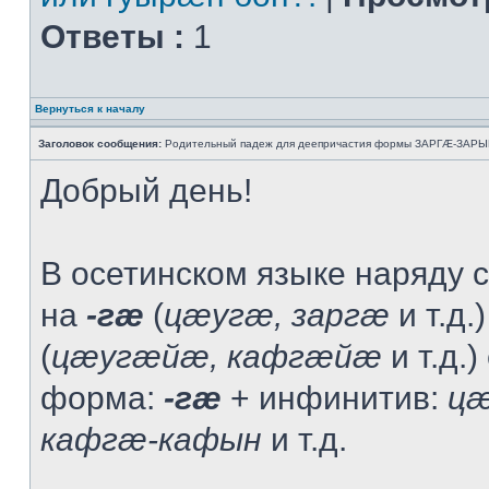
Ответы :
1
Вернуться к началу
Заголовок сообщения:
Родительный падеж для деепричастия формы ЗАРГÆ-ЗАРЫН
Добрый день!
В осетинском языке наряду 
на
-гæ
(
цæугæ, заргæ
и т.д.
(
цæугæйæ, кафгæйæ
и т.д.)
форма:
-гæ
+ инфинитив:
цæ
кафгæ-кафын
и т.д.