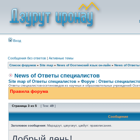
Вход
Сообщения без ответов
|
Активные темы
Список форумов
»
Site map
»
News of Осетинский язык он-лайн
»
News of Ответы
News of Ответы специалистов
Site map of Ответы специалистов
»
Форум : Ответы специалист
Ответы специалистов-осетиноведов из научных и образовательных учреждений Осети
Правила форума
Страница
3
из
5
[ Тем:
49
]
Сообщение
Заголовок сообщения:
Марадзут, цæугæут, цæйут: правописание.
Добрый день!