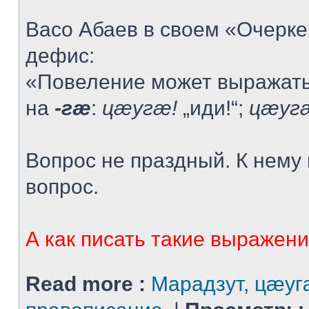
Васо Абаев в своем «Очерке
дефис:
«Повеление может выражат
на
-гæ
:
цæугæ!
„иди!“;
цæуг
Вопрос не праздный. К нему
вопрос.
А как писать такие выражения
Read more :
Марадзут, цæуг