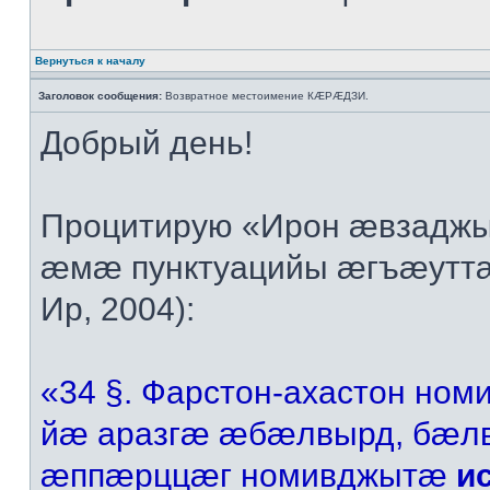
Вернуться к началу
Заголовок сообщения:
Возвратное местоимение КÆРÆДЗИ.
Добрый день!
Процитирую «Ирон æвзадж
æмæ пунктуацийы æгъæутт
Ир, 2004):
«34 §. Фарстон-ахастон но
йæ аразгæ æбæлвырд, бæ
æппæрццæг номивджытæ
ис