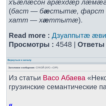
хъæлæсон арæхдæр лæмæг
(
баст — б
æ
стытæ, фарст
хатт — х
æ
ттытæ
).
Read more :
Дзуаппытæ æв
Просмотры :
4548 |
Ответы 
Вернуться к началу
Заголовок сообщения:
СУХОЙ (ХУС—СУР)
Из статьи
Васо Абаева
«Неко
грузинские семантические п
«