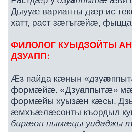
Растдæр у
дзу
а
ппытæ
æви
Дыууæ варианты дæр ис те
хатт, раст зæгъгæйæ, фыцца
ФИЛОЛОГ КУЫДЗОЙТЫ А
ДЗУАПП:
Æз пайда кæнын «дзу
æ
ппыт
формæйæ. «Дзу
а
ппытæ» мæ
формæйы хуызæн кæсы. Дз
æмхъæлæсонты къордыл к
бирæон нымæцы уидаджы 