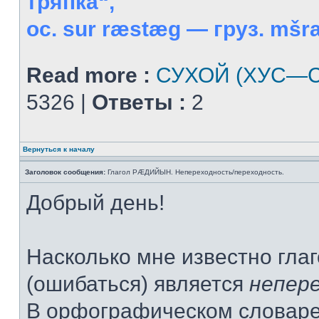
тряпка“,
ос. sur ræstæg — груз. mšral
Read more :
СУХОЙ (ХУС—С
5326 |
Ответы :
2
Вернуться к началу
Заголовок сообщения:
Глагол РÆДИЙЫН. Непереходность/переходность.
Добрый день!
Насколько мне известно гла
(ошибаться) является
непер
В орфографическом словаре