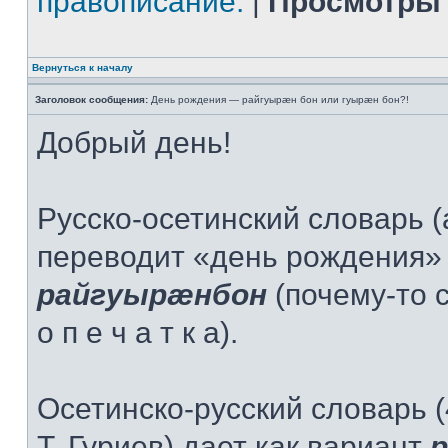
правописание.
|
Просмотры 
Вернуться к началу
Заголовок сообщения:
День рождения — райгуырæн бон или гуырæн бон?!
Добрый день!
Русско-осетинский словарь (
переводит «день рождения» 
райгуырæнбон
(почему-то 
о п е ч а т к а).
Осетинско-русский словарь (
Т. Гуриев) дает как вариант