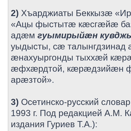
2)
Хъарджиаты Беккызæ «Ир
«Ацы фыстытæ кæсгæйæ баз
адæм
гуымирыйæн кувд
уыдысты, сæ талынгдзинад
æнахуыргонды тыххæй кæр
æфхæрдтой, кæрæдзийæн 
арæзтой».
3)
Осетинско-русский словар
1993 г. Под редакцией А.М. 
издания Гуриев Т.А.):