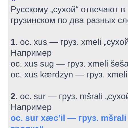
Русскому „сухой“ отвечают в
грузинском по два разных сл
1.
ос. xus — груз. xmeli „сухо
Например
ос. xus sug — груз. xmeli šeš
ос. xus kærdzyn — груз. xmeli 
2.
ос. sur — груз. mšrali „сухо
Например
ос. sur xæc’il — груз. mšrali