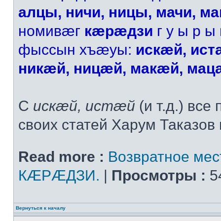
алцы, ничи, ницы, мачи, м
номивæг
кæрæдзи
г у ы р ы 
фыссын хъæуы:
искæй, ист
никæй, ницæй, макæй, мац
С
искæй, истæй
(и т.д.) все
своих статей Харум Таказов п
Read more :
Возвратное ме
КÆРÆДЗИ.
|
Просмотры :
5
Вернуться к началу