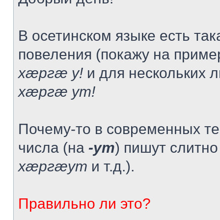
В осетинском языке есть та
повеления (покажу на приме
хæргæ у!
и для нескольких л
хæргæ ут!
Почему-то в современных те
числа (на
-ут
) пишут слитно 
хæргæут
и т.д.).
Правильно ли это?