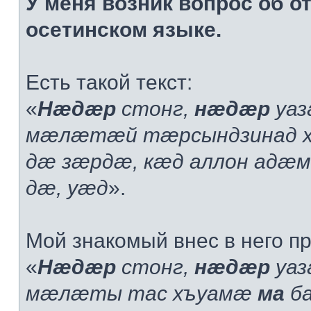
У меня возник вопрос об о
осетинском языке.
Есть такой текст:
«
Нæдæр
стонг,
нæдæр
уаз
мæлæтæй тæрсындзинад 
дæ зæрдæ, кæд аллон адæ
дæ, уæд
».
Мой знакомый внес в него пр
«
Нæдæр
стонг,
нæдæр
уаз
мæлæты тас хъуамæ
ма
б