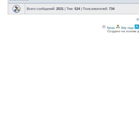
Всего сообщений:
2531
| Тем:
524
| Пользователей:
734
G
News
Site map
Создано на основе