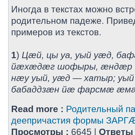
Иногда в текстах можно встр
родительном падеже. Приве
примеров из текстов.
1
)
Цæй, цы уа, уый уæд, б
йæхæдæг шофыры, æндæр м
нæу уый, уæд — хатыр; уый
бабаддзæн йæ фарсмæ æмæ 
Read more :
Родительный п
деепричастия формы ЗАРГÆ
Просмотры :
6645 |
Ответы 