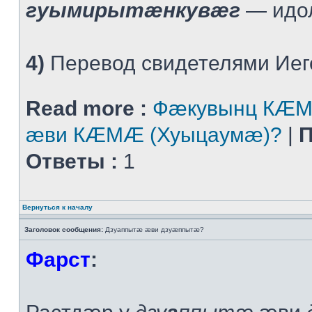
гуымирытæнкувæг
— идо
4)
Перевод свидетелями Иего
Read more :
Фæкувынц КÆМ
æви КÆМÆ (Хуыцаумæ)?
|
П
Ответы :
1
Вернуться к началу
Заголовок сообщения:
Дзуаппытæ æви дзуæппытæ?
Фарст
: