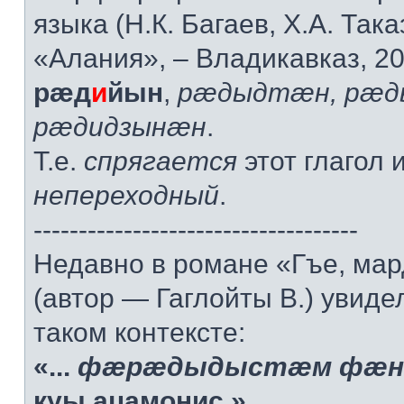
языка (Н.К. Багаев, Х.А. Така
«Алания», – Владикавказ, 200
рæд
и
йын
,
рæдыдтæн, рæд
рæдидзынæн
.
Т.е.
спрягается
этот глагол
непереходный
.
------------------------------------
Недавно в романе «Гъе, мард
(автор — Гаглойты В.) увидел
таком контексте:
«...
фæрæдыдыстæм фæн
куы ацамонис.»