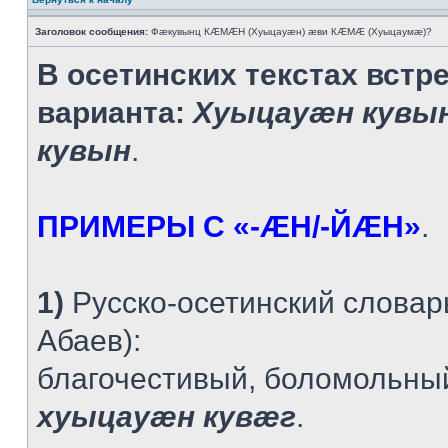
Заголовок сообщения:
Фæкувынц КÆМÆН (Хуыцауæн) æви КÆМÆ (Хуыцаумæ)?
В осетинских текстах встр
варианта:
Хуыцауæн кувы
кувын
.
ПРИМЕРЫ С «-ÆН/-ЙÆН»
.
1)
Русско-осетинский словарь
Абаев):
благочестивый, боломольны
хуыцауæн кувæг
.