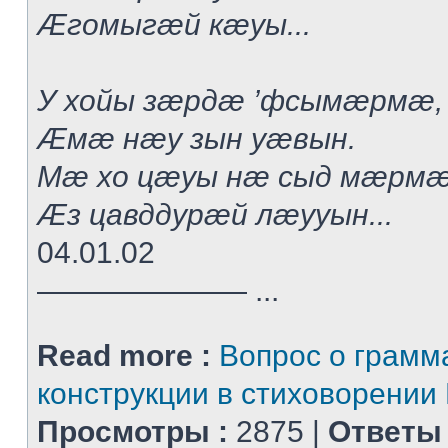
Æгомыгæй кæуы...
У хойы зæрдæ ’фсымæрмæ,
Æмæ нæу зын уæвын.
Мæ хо цæуы нæ сыд мæрмæ
Æз цавддурæй лæууын...
04.01.02
——————— ...
Read more :
Вопрос о грамм
конструкции в стиховорении
Просмотры :
2875 |
Ответы 