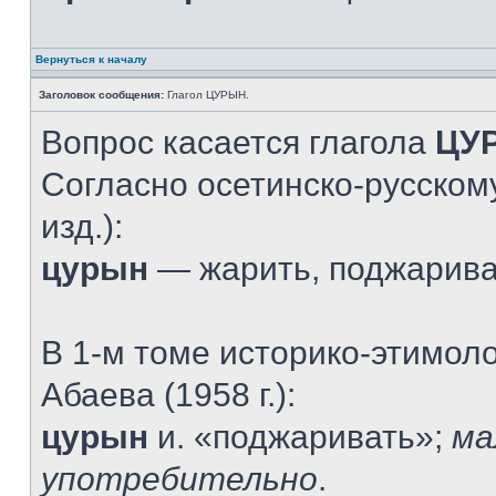
Вернуться к началу
Заголовок сообщения:
Глагол ЦУРЫН.
Вопрос касается глагола
ЦУ
Согласно осетинско-русскому
изд.):
цурын
— жарить, поджарив
В 1-м томе историко-этимол
Абаева (1958 г.):
цурын
и. «поджаривать»;
ма
употребительно
.