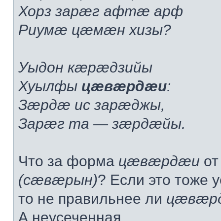
Хорз зарæг афтæ арф
Риумæ цæмæн хизы?
Уыдон кæрæдзийы
Хуылфы
цæвæрдæи
:
Зæрдæ ис зарæджы,
Зарæг та — зæрдæйы.
Что за форма
цæвæрдæи
от
(сæвæрын)
? Если это тоже 
то не правильнее ли
цæвæр
А неусеченная, ...