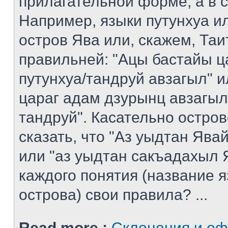
прилагательной форме, а в 
Например, языки путунхуа ил
остров Ява или, скажем, Таи
правильней: "Ацы бастайы ц
путунхуа/тандруй авзагыл" 
цараг адам дзурынц авзагыл
тандруй". Касательно остро
сказать, что "Аз уыдтан Яв
или "аз уыдтан сакъадахыл Я
каждого понятия (название 
острова) свои правила? ...
Read more :
Склонения и о