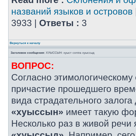
названий языков и островов
3933 |
Ответы :
3
Вернуться к началу
Заголовок сообщения:
ХУЫССЫН: хуыст contra хуыссыд
ВОПРОС:
Согласно этимологическому
причастие прошедшего врем
вида страдательного залога 
«хуыссын»
имеет такую фо
Несколько раз в живой речи
«хуыссыд»
. Например, сег