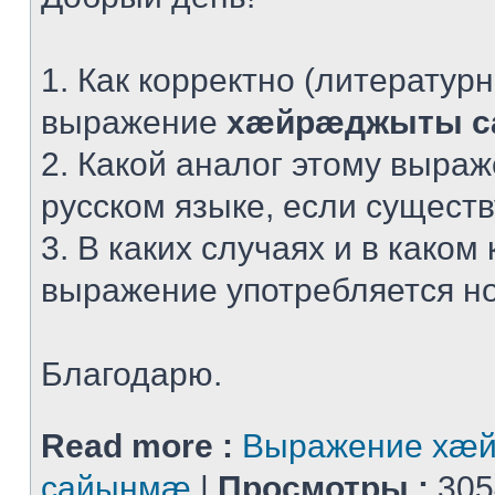
1. Как корректно (литератур
выражение
хæйрæджыты 
2. Какой аналог этому выра
русском языке, если сущест
3. В каких случаях и в каком 
выражение употребляется н
Благодарю.
Read more :
Выражение хæ
сайынмæ
|
Просмотры :
305