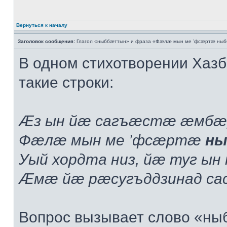
Вернуться к началу
Заголовок сообщения:
Глагол «ныббæттын» и фраза «Фæлæ мын ме ’фсæртæ ныб
В одном стихотворении Хазб
такие строки:
Æз ын йæ сагъæстæ æмбæ
Фæлæ мын ме ’фсæртæ
ны
Уый хордта низ, йæ туг ын
Æмæ йæ рæсугъддзинад са
Вопрос вызывает слово «ныб