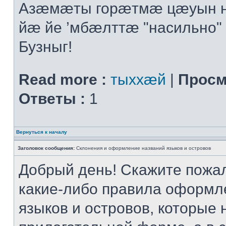
Азӕмӕты горӕтмӕ цӕуын 
йӕ йе ’мбӕлттӕ "насильно" 
Бузныг!
Read more :
тыххӕй
|
Просм
Ответы :
1
Вернуться к началу
Заголовок сообщения:
Склонения и оформление названий языков и островов
Добрый день! Скажите пожал
какие-либо правила оформл
языков и островов, которые 