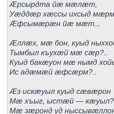
Æрсырдта йæ мæлæт,
Уæддæр хæссы ихсыд мæр
Æфсымæрæн йæ мæт...
Æллæх, мæ бон, куыд ныххо
Тымбыл къухæй мæ сæр?..
Куыд бакæуон мæ нымд хой
Ис адæмæй æфсæрм?..
Æз искæуыл куыд сæвæрон
Мæ хъыг, ыстæй — кæуыл?.
Мæ зæронд уд ныссывæлло