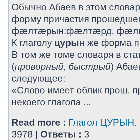
Обычно Абаев в этом словар
форму причастия прошедшег
фæлтæрын:фæлтæрд, фæлв
К глаголу
цурын
же форма пр
В том же томе словаря в ста
(
проворный, быстрый
) Абае
следующее:
«Слово имеет облик прош. п
некоего глагола ...
Read more :
Глагол ЦУРЫН.
3978 |
Ответы :
3