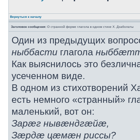
Вернуться к началу
Заголовок сообщения:
О странной форме глагола в одном стихе Х. Дзаболаты
Один из предыдущих вопрос
ныббасти
глагола
ныббæт
Как выяснилось это безличн
усеченном виде.
В одном из стихотворений Х
есть немного «странный» гла
маленький, вот он:
Зарæг нывæндгæйæ,
Зæрдæ цæмæн риссы?