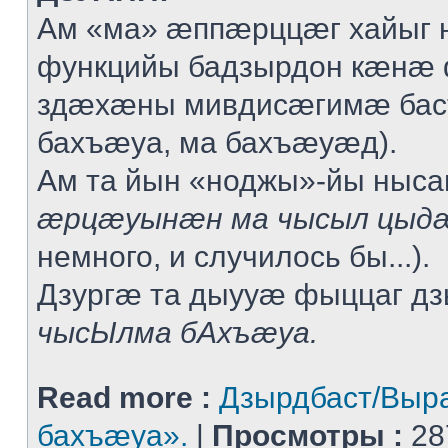
Ам «ма» æппæрццæг хайыг 
функцийы бадзырдон кæнæ
здæхæны мивдисæгимæ баст
бахъæуа, ма бахъæуæд).
Ам та йын «ноджы»-йы ныса
æрцæуынæн ма чысыл цыдæ
немного, и случилось бы...).
Дзургæ та дыууæ фыццаг дз
чысЫлма бАхъæуа.
Read more :
Дзырдбаст/Выр
бахъæуа».
|
Просмотры :
28