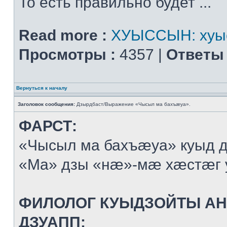
То есть правильно будет ...
Read more :
ХУЫССЫН: хуыс
Просмотры :
4357 |
Ответы 
Вернуться к началу
Заголовок сообщения:
Дзырдбаст/Выражение «Чысыл ма бахъæуа».
ФАРСТ:
«Чысыл ма бахъæуа» куыд 
«Ма» дзы «нæ»-мæ хæстæг 
ФИЛОЛОГ КУЫДЗОЙТЫ А
ДЗУАПП: