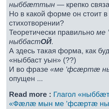
ныббæттын
— крепко связат
Но в какой форме он стоит в
стихотворении?
Теоретически правильно
ме 
ныббаст
ОЙ
.
А здесь такая форма, как буд
«ныббаст уын» (??)
И во фразе
«ме ’фсæртæ н
опущен ...
Read more :
Глагол «ныббæт
«Фæлæ мын ме ’фсæртæ ны