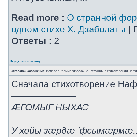
Read more :
О странной фор
одном стихе Х. Дзаболаты
|
Ответы :
2
Вернуться к началу
Заголовок сообщения:
Вопрос о грамматической конструкции в стиховорении Нафи
Сначала стихотворение На
———————
ÆГОМЫГ НЫХАС
У хойы зæрдæ ’фсымæрмæ..