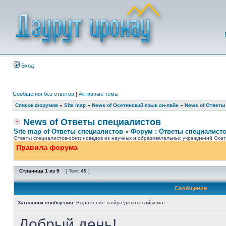
Вход
Сообщения без ответов
|
Активные темы
Список форумов
»
Site map
»
News of Осетинский язык он-лайн
»
News of Ответы
News of Ответы специалистов
Site map of Ответы специалистов
»
Форум : Ответы специалист
Ответы специалистов-осетиноведов из научных и образовательных учреждений Осети
Правила форума
Страница
1
из
5
[ Тем:
49
]
Сообщение
Заголовок сообщения:
Выражение хæйрæджыты сайынмæ
Добрый день!