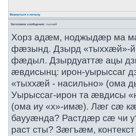
Вернуться к началу
Заголовок сообщения:
тыххӕй
Хорз адӕм, ноджыдӕр ма м
фӕзынд. Дзырд «тыххӕй»-
фӕдыл. Дзырдуаттӕ ацы дз
ӕвдисынц: ирон-уырыссаг д
«тыххӕй - насильно» (ома д
Уырыссаг-ирон та ӕвдисы «
(ома иу «х»-имӕ). Лӕг сӕ 
баууӕнда? Растдӕр сӕ чи 
раст сты? Зӕгъӕм, контекст