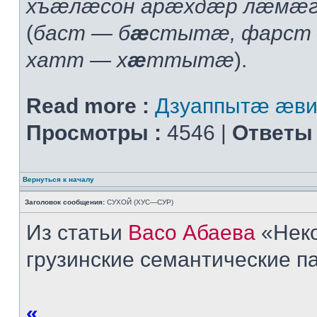
хъæлæсон арæхдæр лæмæг
(
баст — б
æ
стытæ, фарст
хатт — х
æ
ттытæ
).
Read more :
Дзуаппытæ æв
Просмотры :
4546 |
Ответы 
Вернуться к началу
Заголовок сообщения:
СУХОЙ (ХУС—СУР)
Из статьи
Васо Абаева
«Неко
грузинские семантические п
«