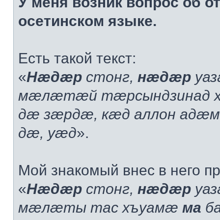
У меня возник вопрос об о
осетинском языке.
Есть такой текст:
«
Нæдæр
стонг,
нæдæр
уаз
мæлæтæй тæрсындзинад 
дæ зæрдæ, кæд аллон адæ
дæ, уæд
».
Мой знакомый внес в него пр
«
Нæдæр
стонг,
нæдæр
уаз
мæлæты тас хъуамæ
ма
б