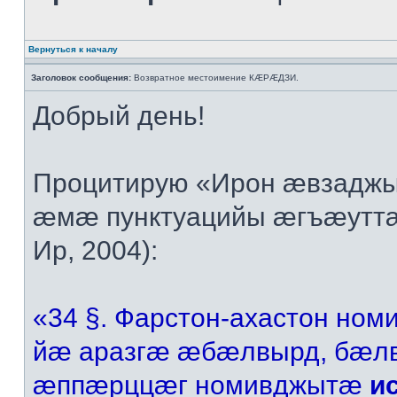
Вернуться к началу
Заголовок сообщения:
Возвратное местоимение КÆРÆДЗИ.
Добрый день!
Процитирую «Ирон æвзадж
æмæ пунктуацийы æгъæутт
Ир, 2004):
«34 §. Фарстон-ахастон но
йæ аразгæ æбæлвырд, бæ
æппæрццæг номивджытæ
ис