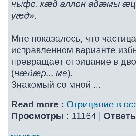
ныфс, кæд аллон адæмы æ
уæд
».
Мне показалось, что частица
исправленном варианте изб
превращает отрицание в дв
(
нæдæр... ма
).
Знакомый со мной ...
Read more :
Отрицание в ос
Просмотры :
11164 |
Ответы
Вернуться к началу