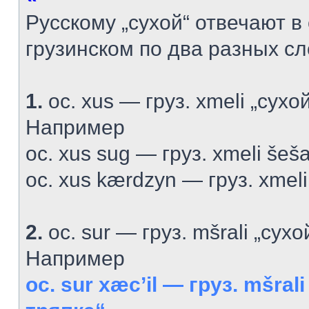
Русскому „сухой“ отвечают в
грузинском по два разных сл
1.
ос. xus — груз. xmeli „сухо
Например
ос. xus sug — груз. xmeli šeš
ос. xus kærdzyn — груз. xmeli 
2.
ос. sur — груз. mšrali „сухо
Например
ос. sur xæc’il — груз. mšrali