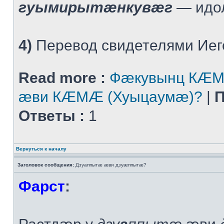
гуымирытæнкувæг
— идо
4)
Перевод свидетелями Иего
Read more :
Фæкувынц КÆМ
æви КÆМÆ (Хуыцаумæ)?
|
П
Ответы :
1
Вернуться к началу
Заголовок сообщения:
Дзуаппытæ æви дзуæппытæ?
Фарст
: