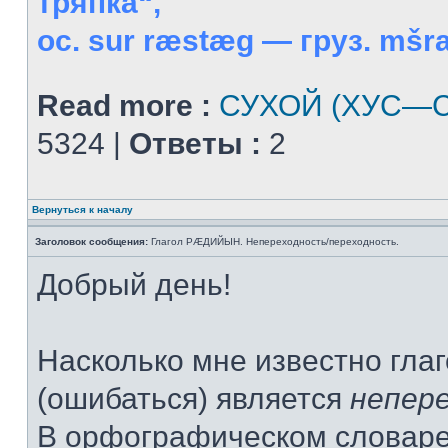
тряпка“,
ос. sur ræstæg — груз. mšral
Read more :
СУХОЙ (ХУС—С
5324 |
Ответы :
2
Вернуться к началу
Заголовок сообщения:
Глагол РÆДИЙЫН. Непереходность/переходность.
Добрый день!
Насколько мне известно гла
(ошибаться) является
непер
В орфографическом словаре