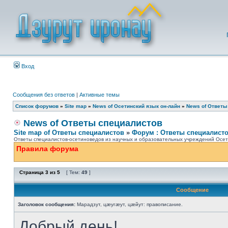
Вход
Сообщения без ответов
|
Активные темы
Список форумов
»
Site map
»
News of Осетинский язык он-лайн
»
News of Ответы
News of Ответы специалистов
Site map of Ответы специалистов
»
Форум : Ответы специалист
Ответы специалистов-осетиноведов из научных и образовательных учреждений Осети
Правила форума
Страница
3
из
5
[ Тем:
49
]
Сообщение
Заголовок сообщения:
Марадзут, цæугæут, цæйут: правописание.
Добрый день!