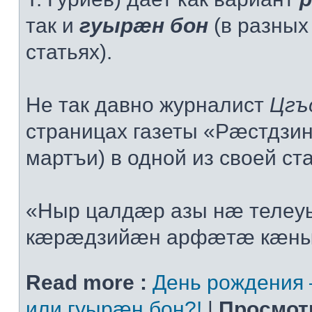
так и
гуырæн бон
(в разных
статьях).
Не так давно журналист
Цгъ
страницах газеты «Рæстдзин
мартъи) в одной из своей ст
«Ныр цалдæр азы нæ теле
кæрæдзийæн арфæтæ кæнынц
Read more :
День рождения
или гуырæн бон?!
|
Просмот