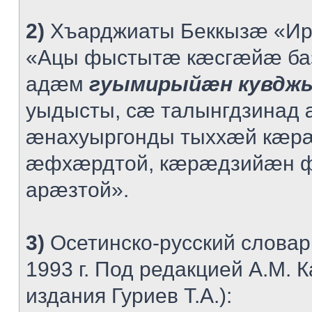
2)
Хъарджиаты Беккызæ «Ир
«Ацы фыстытæ кæсгæйæ баз
адæм
гуымирыйæн кувд
уыдысты, сæ талынгдзинад
æнахуыргонды тыххæй кæр
æфхæрдтой, кæрæдзийæн 
арæзтой».
3)
Осетинско-русский словар
1993 г. Под редакцией А.М. 
издания Гуриев Т.А.):