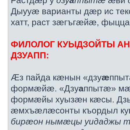
Растдæр у
дзу
а
ппытæ
æви
Дыууæ варианты дæр ис те
хатт, раст зæгъгæйæ, фыцца
ФИЛОЛОГ КУЫДЗОЙТЫ А
ДЗУАПП:
Æз пайда кæнын «дзу
æ
ппыт
формæйæ. «Дзу
а
ппытæ» мæ
формæйы хуызæн кæсы. Дз
æмхъæлæсонты къордыл к
бирæон нымæцы уидаджы 