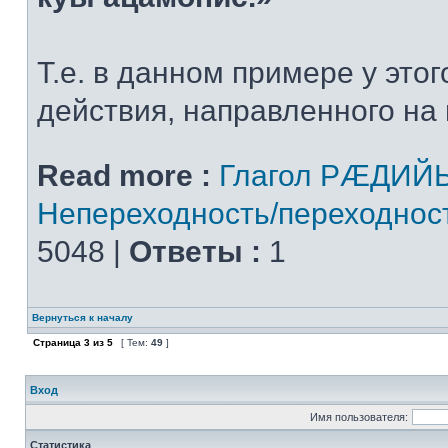
Т.е. в данном примере у этог
действия, направленного на 
Read more :
Глагол РÆДИЙ
Непереходность/переходнос
5048 |
Ответы :
1
Вернуться к началу
Страница
3
из
5
[ Тем:
49
]
Вход
Имя пользователя:
Статистика