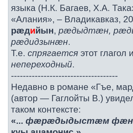
языка (Н.К. Багаев, Х.А. Така
«Алания», – Владикавказ, 200
рæд
и
йын
,
рæдыдтæн, рæд
рæдидзынæн
.
Т.е.
спрягается
этот глагол
непереходный
.
------------------------------------
Недавно в романе «Гъе, мард
(автор — Гаглойты В.) увидел
таком контексте:
«...
фæрæдыдыстæм фæн
куы ацамонис.»