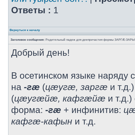
Ответы :
1
Вернуться к началу
Заголовок сообщения:
Родительный падеж для деепричастия формы ЗАРГÆ-ЗАРЫН
Добрый день!
В осетинском языке наряду 
на
-гæ
(
цæугæ, заргæ
и т.д.
(
цæугæйæ, кафгæйæ
и т.д.)
форма:
-гæ
+ инфинитив:
цæ
кафгæ-кафын
и т.д.