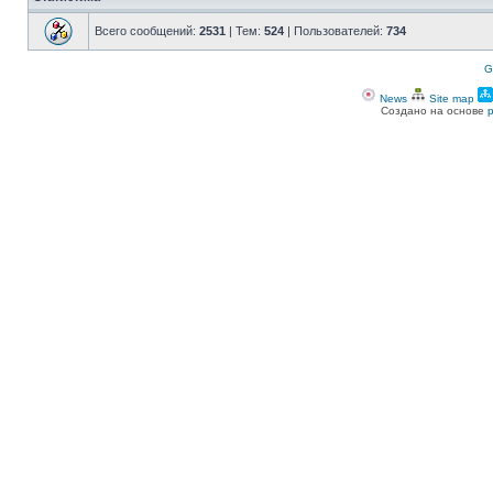
Всего сообщений:
2531
| Тем:
524
| Пользователей:
734
G
News
Site map
Создано на основе