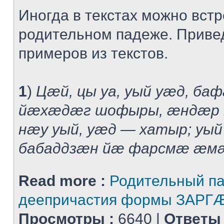
Иногда в текстах можно встр
родительном падеже. Приве
примеров из текстов.
1
)
Цæй, цы уа, уый уæд, б
йæхæдæг шофыры, æндæр м
нæу уый, уæд — хатыр; уый
бабаддзæн йæ фарсмæ æмæ 
Read more :
Родительный п
деепричастия формы ЗАРГÆ
Просмотры :
6640 |
Ответы 