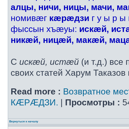
алцы, ничи, ницы, мачи, м
номивæг
кæрæдзи
г у ы р ы 
фыссын хъæуы:
искæй, ист
никæй, ницæй, макæй, мац
С
искæй, истæй
(и т.д.) все
своих статей Харум Таказов п
Read more :
Возвратное ме
КÆРÆДЗИ.
|
Просмотры :
5
Вернуться к началу