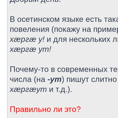
В осетинском языке есть та
повеления (покажу на приме
хæргæ у!
и для нескольких л
хæргæ ут!
Почему-то в современных те
числа (на
-ут
) пишут слитно 
хæргæут
и т.д.).
Правильно ли это?