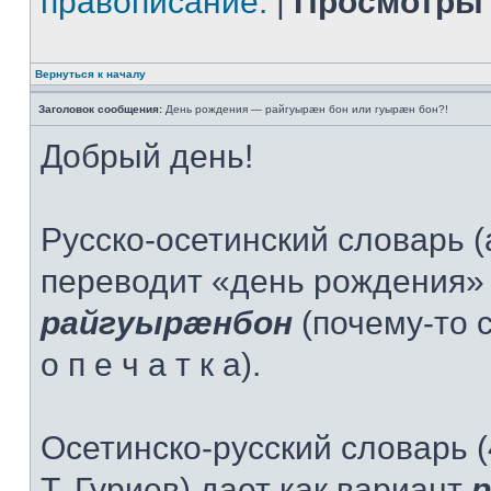
правописание.
|
Просмотры 
Вернуться к началу
Заголовок сообщения:
День рождения — райгуырæн бон или гуырæн бон?!
Добрый день!
Русско-осетинский словарь (
переводит «день рождения» 
райгуырæнбон
(почему-то 
о п е ч а т к а).
Осетинско-русский словарь (
Т. Гуриев) дает как вариант