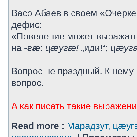
Васо Абаев в своем «Очерке
дефис:
«Повеление может выражат
на
-гæ
:
цæугæ!
„иди!“;
цæуг
Вопрос не праздный. К нему
вопрос.
А как писать такие выражения
Read more :
Марадзут, цæуг