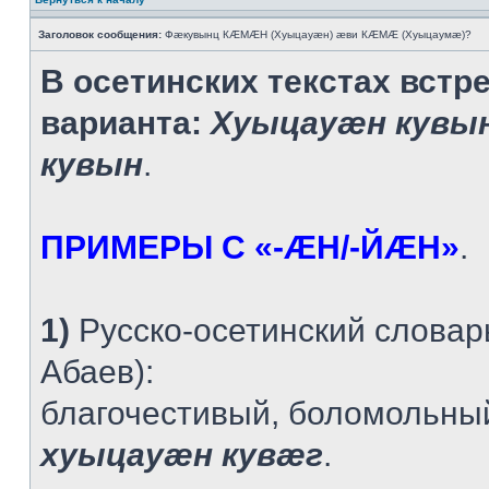
Заголовок сообщения:
Фæкувынц КÆМÆН (Хуыцауæн) æви КÆМÆ (Хуыцаумæ)?
В осетинских текстах встр
варианта:
Хуыцауæн кувы
кувын
.
ПРИМЕРЫ С «-ÆН/-ЙÆН»
.
1)
Русско-осетинский словарь
Абаев):
благочестивый, боломольны
хуыцауæн кувæг
.