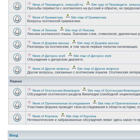
News of Переведите, пожалуйста
Site map of Переведите, пожал
Просьбы перевести с осетинского на русский и обратно, не предпола
News of Грамматика
Site map of Грамматика
Вопросы осетинской грамматики.
News of Лексика
Site map of Лексика
Лексика осетинского языка. Значение слов, этимология, диалектные р
News of Дзурæм иронау
Site map of Дзурæм иронау
Разговоры на осетинском, в том числе первые попытки начинающих.
News of Дигорон клуб
Site map of Дигорон клуб
Обсуждения о дигорском диалекте.
News of Другие вопросы
Site map of Другие вопросы
Другие вопросы, связанные с осетинским языком. Осетинская литерату
Разное
News of Осетинская Википедия
Site map of Осетинская Википедия
Обсуждение осетинского раздела Википедии (свободной энциклопедии
News of Оригинальные исследования
Site map of Оригинальные 
Участники форума проводят свои исследования в области истории, яз
News of Корзина
Site map of Корзина
Нетематические и забракованные обсуждения лежат здесь какое-то 
Вход