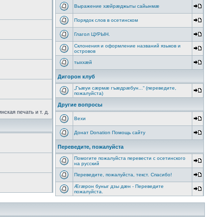
Выражение хæйрæджыты сайынмæ
Порядок слов в осетинском
Глагол ЦУРЫН.
Склонения и оформление названий языков и
островов
тыххӕй
Дигорон клуб
„Гъæуи сæрмæ гъæдрæбун...“ (переведите,
пожалуйста)
Другие вопросы
ская печать и т. д.
Вехи
Донат Donation Помощь сайту
Переведите, пожалуйста
Помогите пожалуйста перевести с осетинского
на русский
Переведите, пожалуйста, текст. Спасибо!
Æгæрон буныг дзы дæн - Переведите
пожалуйста.