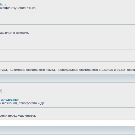
уйста
гающие изучение языка.
азличия в лексике.
ра, положение осетинского языка, преподавание осетинского в школах и вузах, осетин
).
исследования
ыкознания, этнографии и др.
время перед удалением.