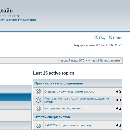
-лайн
е Ironau.ru
сетинская Википедия
FAQ
Поиск
Текущее время: 07 авг 2026, 11:27
Часовой пояс: UTC + 4 часа [ Летнее время ]
Last 15 active topics
Оригинальные исследования
Описание «зиу» в широком смысле
Гипотезы ученых о семитском происхождении
грузин
Интересное исследование
Ответы специалистов
ХУЫССЫН: хуыст contra хуыссыд