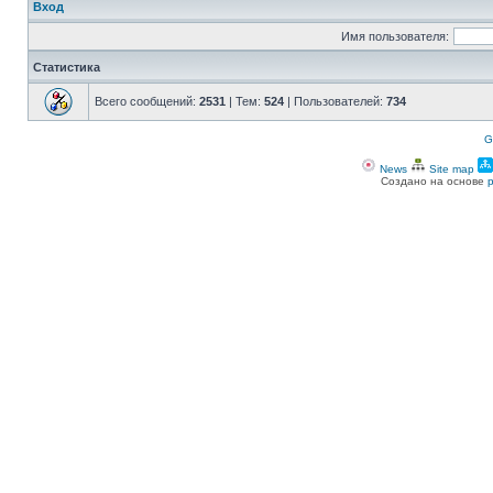
Вход
Имя пользователя:
Статистика
Всего сообщений:
2531
| Тем:
524
| Пользователей:
734
G
News
Site map
Создано на основе