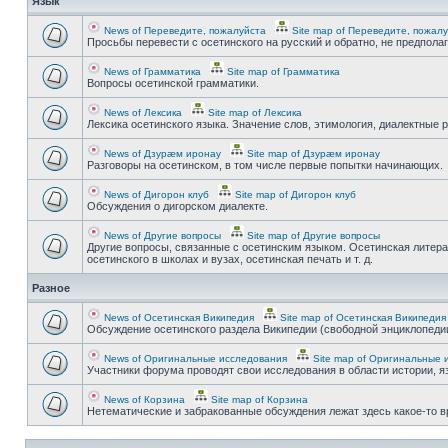
Язык
News of Переведите, пожалуйста
Site map of Переведите, пожал
Просьбы перевести с осетинского на русский и обратно, не предпола
News of Грамматика
Site map of Грамматика
Вопросы осетинской грамматики.
News of Лексика
Site map of Лексика
Лексика осетинского языка. Значение слов, этимология, диалектные р
News of Дзурæм иронау
Site map of Дзурæм иронау
Разговоры на осетинском, в том числе первые попытки начинающих.
News of Дигорон клуб
Site map of Дигорон клуб
Обсуждения о дигорском диалекте.
News of Другие вопросы
Site map of Другие вопросы
Другие вопросы, связанные с осетинским языком. Осетинская литера
осетинского в школах и вузах, осетинская печать и т. д.
Разное
News of Осетинская Википедия
Site map of Осетинская Википедия
Обсуждение осетинского раздела Википедии (свободной энциклопедии
News of Оригинальные исследования
Site map of Оригинальные 
Участники форума проводят свои исследования в области истории, яз
News of Корзина
Site map of Корзина
Нетематические и забракованные обсуждения лежат здесь какое-то 