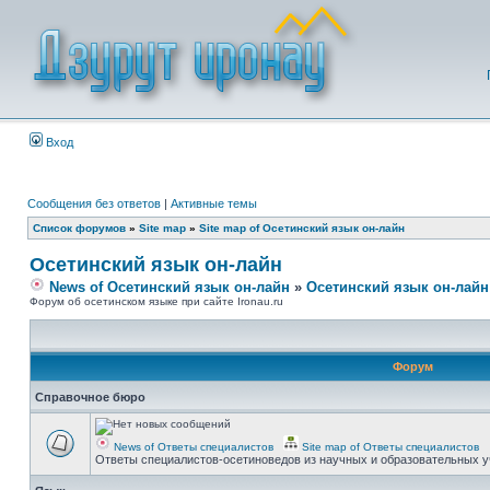
Вход
Сообщения без ответов
|
Активные темы
Список форумов
»
Site map
»
Site map of Осетинский язык он-лайн
Осетинский язык он-лайн
News of Осетинский язык он-лайн
»
Осетинский язык он-лайн
Форум об осетинском языке при сайте Ironau.ru
Форум
Справочное бюро
News of Ответы специалистов
Site map of Ответы специалистов
Ответы специалистов-осетиноведов из научных и образовательных у