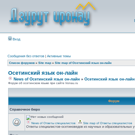
Вход
Сообщения без ответов
|
Активные темы
Список форумов
»
Site map
»
Site map of Осетинский язык он-лайн
Осетинский язык он-лайн
News of Осетинский язык он-лайн
»
Осетинский язык он-лайн
Форум об осетинском языке при сайте Ironau.ru
Форум
Справочное бюро
News of Ответы специалистов
Site map of Ответы специалистов
Ответы специалистов-осетиноведов из научных и образовательных у