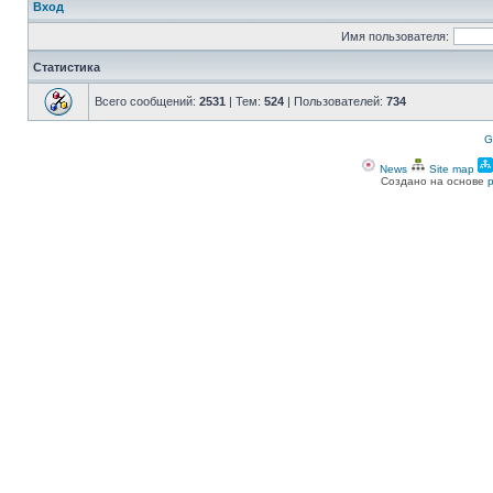
Вход
Имя пользователя:
Статистика
Всего сообщений:
2531
| Тем:
524
| Пользователей:
734
G
News
Site map
Создано на основе