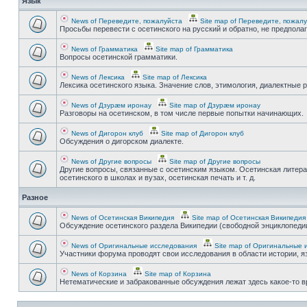
Язык
News of Переведите, пожалуйста
Site map of Переведите, пожал
Просьбы перевести с осетинского на русский и обратно, не предпола
News of Грамматика
Site map of Грамматика
Вопросы осетинской грамматики.
News of Лексика
Site map of Лексика
Лексика осетинского языка. Значение слов, этимология, диалектные р
News of Дзурæм иронау
Site map of Дзурæм иронау
Разговоры на осетинском, в том числе первые попытки начинающих.
News of Дигорон клуб
Site map of Дигорон клуб
Обсуждения о дигорском диалекте.
News of Другие вопросы
Site map of Другие вопросы
Другие вопросы, связанные с осетинским языком. Осетинская литера
осетинского в школах и вузах, осетинская печать и т. д.
Разное
News of Осетинская Википедия
Site map of Осетинская Википедия
Обсуждение осетинского раздела Википедии (свободной энциклопедии
News of Оригинальные исследования
Site map of Оригинальные 
Участники форума проводят свои исследования в области истории, яз
News of Корзина
Site map of Корзина
Нетематические и забракованные обсуждения лежат здесь какое-то 