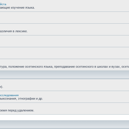
уйста
гающие изучение языка.
азличия в лексике.
ра, положение осетинского языка, преподавание осетинского в школах и вузах, осетин
).
исследования
ыкознания, этнографии и др.
время перед удалением.