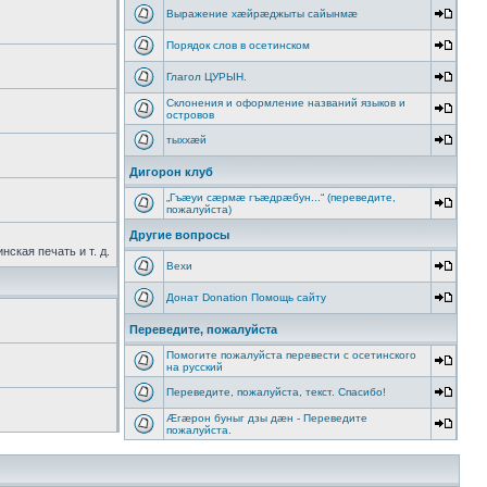
Выражение хæйрæджыты сайынмæ
Порядок слов в осетинском
Глагол ЦУРЫН.
Склонения и оформление названий языков и
островов
тыххӕй
Дигорон клуб
„Гъæуи сæрмæ гъæдрæбун...“ (переведите,
пожалуйста)
Другие вопросы
ская печать и т. д.
Вехи
Донат Donation Помощь сайту
Переведите, пожалуйста
Помогите пожалуйста перевести с осетинского
на русский
Переведите, пожалуйста, текст. Спасибо!
Æгæрон буныг дзы дæн - Переведите
пожалуйста.