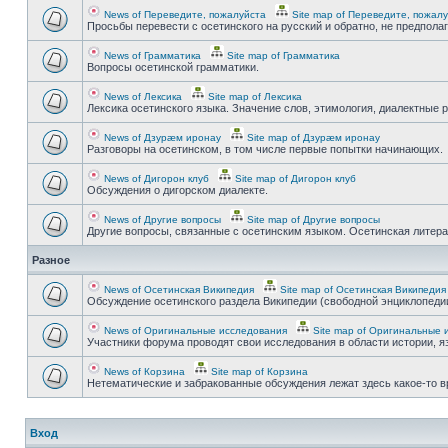
News of Переведите, пожалуйста
Site map of Переведите, пожал
Просьбы перевести с осетинского на русский и обратно, не предпола
News of Грамматика
Site map of Грамматика
Вопросы осетинской грамматики.
News of Лексика
Site map of Лексика
Лексика осетинского языка. Значение слов, этимология, диалектные р
News of Дзурæм иронау
Site map of Дзурæм иронау
Разговоры на осетинском, в том числе первые попытки начинающих.
News of Дигорон клуб
Site map of Дигорон клуб
Обсуждения о дигорском диалекте.
News of Другие вопросы
Site map of Другие вопросы
Другие вопросы, связанные с осетинским языком. Осетинская литерату
Разное
News of Осетинская Википедия
Site map of Осетинская Википедия
Обсуждение осетинского раздела Википедии (свободной энциклопедии
News of Оригинальные исследования
Site map of Оригинальные 
Участники форума проводят свои исследования в области истории, яз
News of Корзина
Site map of Корзина
Нетематические и забракованные обсуждения лежат здесь какое-то 
Вход