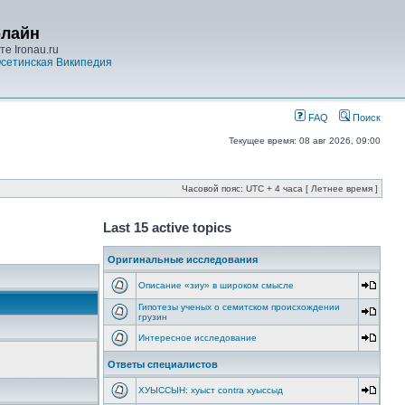
-лайн
е Ironau.ru
сетинская Википедия
FAQ
Поиск
Текущее время: 08 авг 2026, 09:00
Часовой пояс: UTC + 4 часа [ Летнее время ]
Last 15 active topics
Оригинальные исследования
Описание «зиу» в широком смысле
Гипотезы ученых о семитском происхождении
грузин
Интересное исследование
Ответы специалистов
ХУЫССЫН: хуыст contra хуыссыд