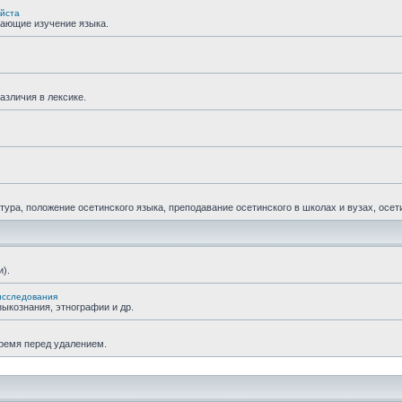
уйста
гающие изучение языка.
азличия в лексике.
ра, положение осетинского языка, преподавание осетинского в школах и вузах, осетин
).
исследования
ыкознания, этнографии и др.
время перед удалением.