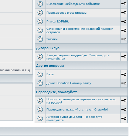
Выражение хæйрæджыты сайынмæ
Порядок слов в осетинском
Глагол ЦУРЫН.
Склонения и оформление названий языков и
островов
тыххӕй
Дигорон клуб
„Гъæуи сæрмæ гъæдрæбун...“ (переведите,
пожалуйста)
Другие вопросы
ская печать и т. д.
Вехи
Донат Donation Помощь сайту
Переведите, пожалуйста
Помогите пожалуйста перевести с осетинского
на русский
Переведите, пожалуйста, текст. Спасибо!
Æгæрон буныг дзы дæн - Переведите
пожалуйста.