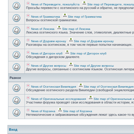
News of Переведите, пожалуйста
Site map of Переведите, пожал
Просьбы перевести с осетинского на русский и обратно, не предпола
News of Грамматика
Site map of Грамматика
Вопросы осетинской грамматики.
News of Лексика
Site map of Лексика
Лексика осетинского языка. Значение слов, этимология, диалектные р
News of Дзурæм иронау
Site map of Дзурæм иронау
Разговоры на осетинском, в том числе первые попытки начинающих.
News of Дигорон клуб
Site map of Дигорон клуб
Обсуждения о дигорском диалекте.
News of Другие вопросы
Site map of Другие вопросы
Другие вопросы, связанные с осетинским языком. Осетинская литерату
Разное
News of Осетинская Википедия
Site map of Осетинская Википедия
Обсуждение осетинского раздела Википедии (свободной энциклопедии
News of Оригинальные исследования
Site map of Оригинальные 
Участники форума проводят свои исследования в области истории, яз
News of Корзина
Site map of Корзина
Нетематические и забракованные обсуждения лежат здесь какое-то 
Вход