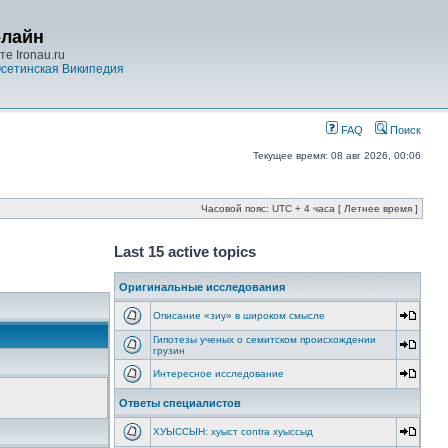
-лайн
е Ironau.ru
сетинская Википедия
FAQ
Поиск
Текущее время: 08 авг 2026, 00:06
Часовой пояс: UTC + 4 часа [ Летнее время ]
Last 15 active topics
Оригинальные исследования
Описание «зиу» в широком смысле
Гипотезы ученых о семитском происхождении
грузин
Интересное исследование
Ответы специалистов
ХУЫССЫН: хуыст contra хуыссыд