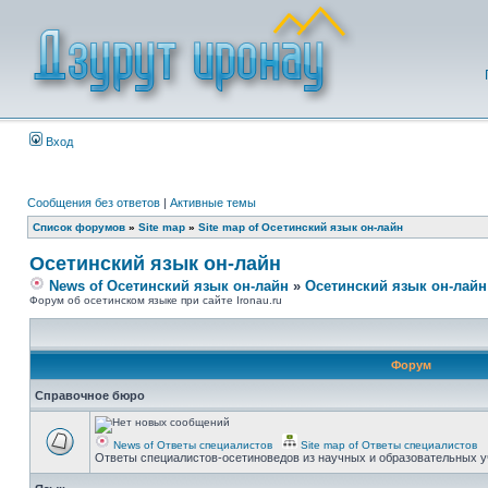
Вход
Сообщения без ответов
|
Активные темы
Список форумов
»
Site map
»
Site map of Осетинский язык он-лайн
Осетинский язык он-лайн
News of Осетинский язык он-лайн
»
Осетинский язык он-лайн
Форум об осетинском языке при сайте Ironau.ru
Форум
Справочное бюро
News of Ответы специалистов
Site map of Ответы специалистов
Ответы специалистов-осетиноведов из научных и образовательных у