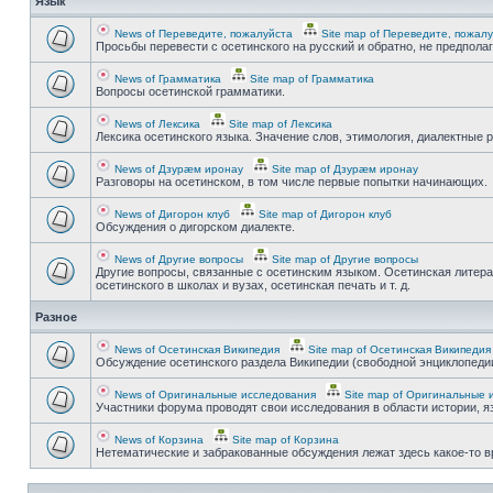
Язык
News of Переведите, пожалуйста
Site map of Переведите, пожал
Просьбы перевести с осетинского на русский и обратно, не предпола
News of Грамматика
Site map of Грамматика
Вопросы осетинской грамматики.
News of Лексика
Site map of Лексика
Лексика осетинского языка. Значение слов, этимология, диалектные р
News of Дзурæм иронау
Site map of Дзурæм иронау
Разговоры на осетинском, в том числе первые попытки начинающих.
News of Дигорон клуб
Site map of Дигорон клуб
Обсуждения о дигорском диалекте.
News of Другие вопросы
Site map of Другие вопросы
Другие вопросы, связанные с осетинским языком. Осетинская литера
осетинского в школах и вузах, осетинская печать и т. д.
Разное
News of Осетинская Википедия
Site map of Осетинская Википедия
Обсуждение осетинского раздела Википедии (свободной энциклопедии
News of Оригинальные исследования
Site map of Оригинальные 
Участники форума проводят свои исследования в области истории, яз
News of Корзина
Site map of Корзина
Нетематические и забракованные обсуждения лежат здесь какое-то 