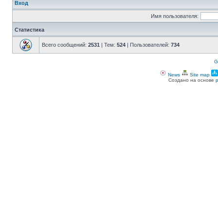
Вход
Имя пользователя:
Статистика
Всего сообщений:
2531
| Тем:
524
| Пользователей:
734
G
News
Site map
Создано на основе