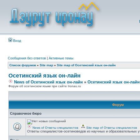
Вход
Сообщения без ответов
|
Активные темы
Список форумов
»
Site map
»
Site map of Осетинский язык он-лайн
Осетинский язык он-лайн
News of Осетинский язык он-лайн
»
Осетинский язык он-лайн
Форум об осетинском языке при сайте Ironau.ru
Форум
Справочное бюро
News of Ответы специалистов
Site map of Ответы специалистов
Ответы специалистов-осетиноведов из научных и образовательных у