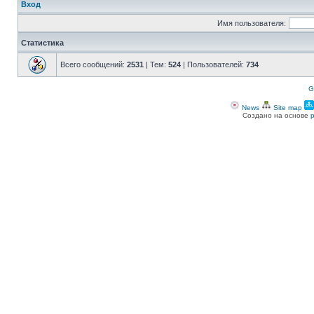
Вход
Имя пользователя:
Статистика
Всего сообщений:
2531
| Тем:
524
| Пользователей:
734
G
News
Site map
Создано на основе