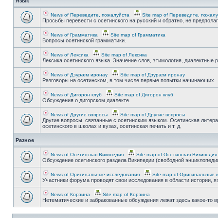
Язык
News of Переведите, пожалуйста
Site map of Переведите, пожал
Просьбы перевести с осетинского на русский и обратно, не предпола
News of Грамматика
Site map of Грамматика
Вопросы осетинской грамматики.
News of Лексика
Site map of Лексика
Лексика осетинского языка. Значение слов, этимология, диалектные р
News of Дзурæм иронау
Site map of Дзурæм иронау
Разговоры на осетинском, в том числе первые попытки начинающих.
News of Дигорон клуб
Site map of Дигорон клуб
Обсуждения о дигорском диалекте.
News of Другие вопросы
Site map of Другие вопросы
Другие вопросы, связанные с осетинским языком. Осетинская литера
осетинского в школах и вузах, осетинская печать и т. д.
Разное
News of Осетинская Википедия
Site map of Осетинская Википедия
Обсуждение осетинского раздела Википедии (свободной энциклопедии
News of Оригинальные исследования
Site map of Оригинальные 
Участники форума проводят свои исследования в области истории, яз
News of Корзина
Site map of Корзина
Нетематические и забракованные обсуждения лежат здесь какое-то 