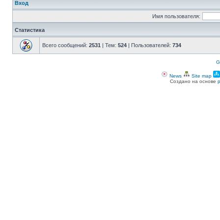
Вход
Имя пользователя:
Статистика
Всего сообщений:
2531
| Тем:
524
| Пользователей:
734
G
News
Site map
Создано на основе