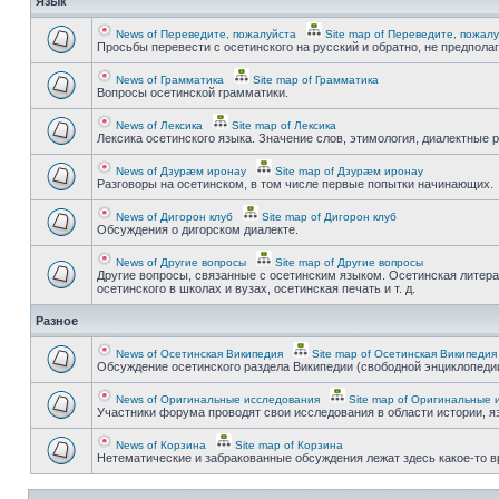
Язык
News of Переведите, пожалуйста
Site map of Переведите, пожал
Просьбы перевести с осетинского на русский и обратно, не предпола
News of Грамматика
Site map of Грамматика
Вопросы осетинской грамматики.
News of Лексика
Site map of Лексика
Лексика осетинского языка. Значение слов, этимология, диалектные р
News of Дзурæм иронау
Site map of Дзурæм иронау
Разговоры на осетинском, в том числе первые попытки начинающих.
News of Дигорон клуб
Site map of Дигорон клуб
Обсуждения о дигорском диалекте.
News of Другие вопросы
Site map of Другие вопросы
Другие вопросы, связанные с осетинским языком. Осетинская литера
осетинского в школах и вузах, осетинская печать и т. д.
Разное
News of Осетинская Википедия
Site map of Осетинская Википедия
Обсуждение осетинского раздела Википедии (свободной энциклопедии
News of Оригинальные исследования
Site map of Оригинальные 
Участники форума проводят свои исследования в области истории, яз
News of Корзина
Site map of Корзина
Нетематические и забракованные обсуждения лежат здесь какое-то 