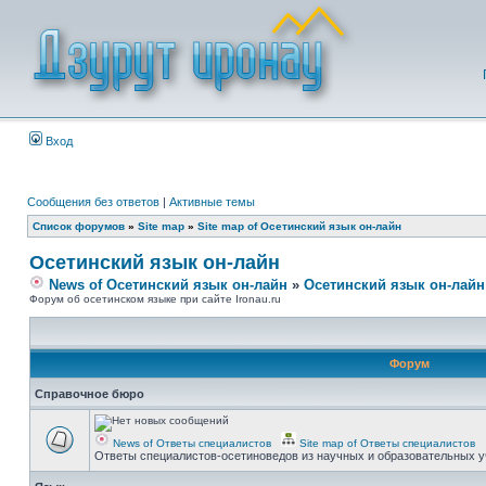
Вход
Сообщения без ответов
|
Активные темы
Список форумов
»
Site map
»
Site map of Осетинский язык он-лайн
Осетинский язык он-лайн
News of Осетинский язык он-лайн
»
Осетинский язык он-лайн
Форум об осетинском языке при сайте Ironau.ru
Форум
Справочное бюро
News of Ответы специалистов
Site map of Ответы специалистов
Ответы специалистов-осетиноведов из научных и образовательных у