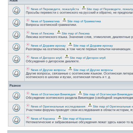
Язык
News of Переведите, пожалуйста
Site map of Переведите, пожал
Просьбы перевести с осетинского на русский и обратно, не предпола
News of Грамматика
Site map of Грамматика
Вопросы осетинской грамматики.
News of Лексика
Site map of Лексика
Лексика осетинского языка. Значение слов, этимология, диалектные р
News of Дзурæм иронау
Site map of Дзурæм иронау
Разговоры на осетинском, в том числе первые попытки начинающих.
News of Дигорон клуб
Site map of Дигорон клуб
Обсуждения о дигорском диалекте.
News of Другие вопросы
Site map of Другие вопросы
Другие вопросы, связанные с осетинским языком. Осетинская литера
осетинского в школах и вузах, осетинская печать и т. д.
Разное
News of Осетинская Википедия
Site map of Осетинская Википедия
Обсуждение осетинского раздела Википедии (свободной энциклопедии
News of Оригинальные исследования
Site map of Оригинальные 
Участники форума проводят свои исследования в области истории, яз
News of Корзина
Site map of Корзина
Нетематические и забракованные обсуждения лежат здесь какое-то 