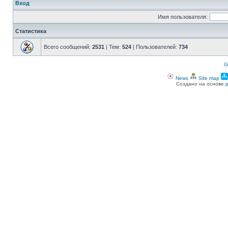
Вход
Имя пользователя:
Статистика
Всего сообщений:
2531
| Тем:
524
| Пользователей:
734
G
News
Site map
Создано на основе