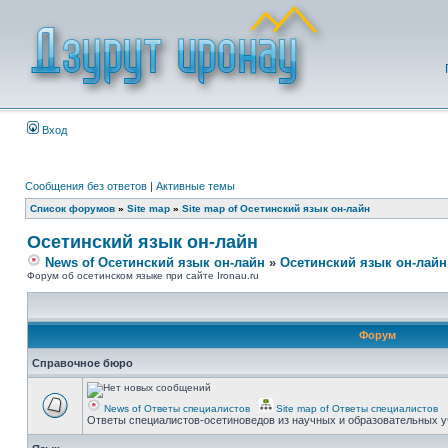
Вход
Сообщения без ответов
|
Активные темы
Список форумов
»
Site map
»
Site map of Осетинский язык он-лайн
Осетинский язык он-лайн
News of Осетинский язык он-лайн
»
Осетинский язык он-лайн
Форум об осетинском языке при сайте Ironau.ru
Форум
Справочное бюро
News of Ответы специалистов
Site map of Ответы специалистов
Ответы специалистов-осетиноведов из научных и образовательных у