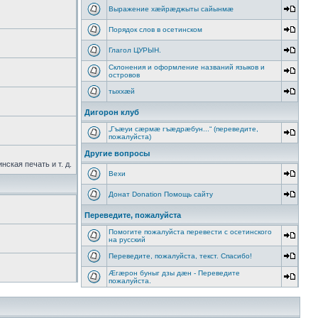
Выражение хæйрæджыты сайынмæ
Порядок слов в осетинском
Глагол ЦУРЫН.
Склонения и оформление названий языков и
островов
тыххӕй
Дигорон клуб
„Гъæуи сæрмæ гъæдрæбун...“ (переведите,
пожалуйста)
Другие вопросы
ская печать и т. д.
Вехи
Донат Donation Помощь сайту
Переведите, пожалуйста
Помогите пожалуйста перевести с осетинского
на русский
Переведите, пожалуйста, текст. Спасибо!
Æгæрон буныг дзы дæн - Переведите
пожалуйста.