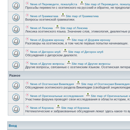
News of Переведите, пожалуйста
Site map of Переведите, пожал
Просьбы перевести с осетинского на русский и обратно, не предпола
News of Грамматика
Site map of Грамматика
Вопросы осетинской грамматики.
News of Лексика
Site map of Лексика
Лексика осетинского языка. Значение слов, этимология, диалектные р
News of Дзурæм иронау
Site map of Дзурæм иронау
Разговоры на осетинском, в том числе первые попытки начинающих.
News of Дигорон клуб
Site map of Дигорон клуб
Обсуждения о дигорском диалекте.
News of Другие вопросы
Site map of Другие вопросы
Другие вопросы, связанные с осетинским языком. Осетинская литерату
Разное
News of Осетинская Википедия
Site map of Осетинская Википедия
Обсуждение осетинского раздела Википедии (свободной энциклопедии
News of Оригинальные исследования
Site map of Оригинальные 
Участники форума проводят свои исследования в области истории, яз
News of Корзина
Site map of Корзина
Нетематические и забракованные обсуждения лежат здесь какое-то 
Вход