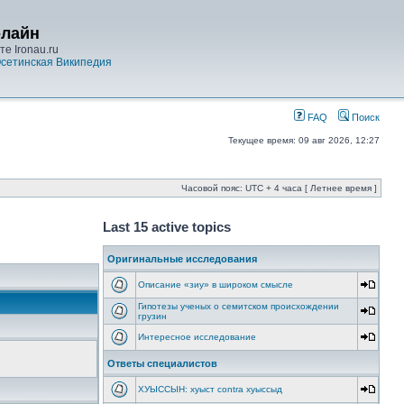
-лайн
е Ironau.ru
сетинская Википедия
FAQ
Поиск
Текущее время: 09 авг 2026, 12:27
Часовой пояс: UTC + 4 часа [ Летнее время ]
Last 15 active topics
Оригинальные исследования
Описание «зиу» в широком смысле
Гипотезы ученых о семитском происхождении
грузин
Интересное исследование
Ответы специалистов
ХУЫССЫН: хуыст contra хуыссыд