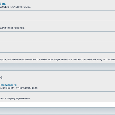
уйста
гающие изучение языка.
азличия в лексике.
ра, положение осетинского языка, преподавание осетинского в школах и вузах, осетин
).
исследования
ыкознания, этнографии и др.
время перед удалением.