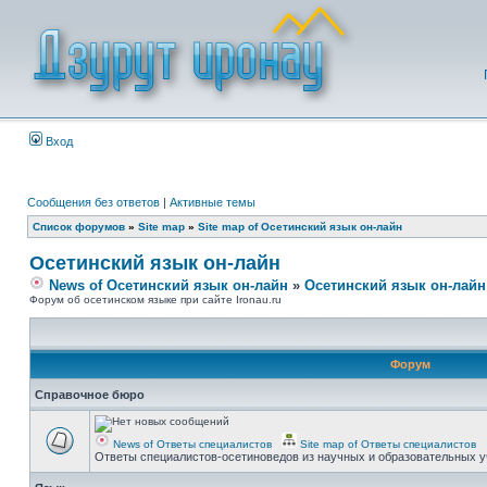
Вход
Сообщения без ответов
|
Активные темы
Список форумов
»
Site map
»
Site map of Осетинский язык он-лайн
Осетинский язык он-лайн
News of Осетинский язык он-лайн
»
Осетинский язык он-лайн
Форум об осетинском языке при сайте Ironau.ru
Форум
Справочное бюро
News of Ответы специалистов
Site map of Ответы специалистов
Ответы специалистов-осетиноведов из научных и образовательных у