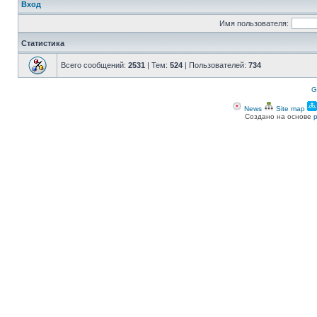
Вход
Имя пользователя:
Статистика
Всего сообщений:
2531
| Тем:
524
| Пользователей:
734
G
News
Site map
Создано на основе