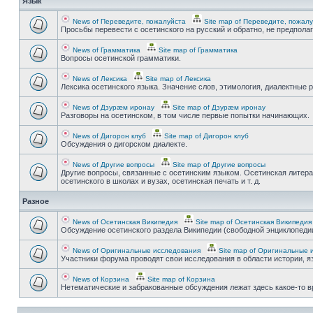
Язык
News of Переведите, пожалуйста
Site map of Переведите, пожал
Просьбы перевести с осетинского на русский и обратно, не предпола
News of Грамматика
Site map of Грамматика
Вопросы осетинской грамматики.
News of Лексика
Site map of Лексика
Лексика осетинского языка. Значение слов, этимология, диалектные р
News of Дзурæм иронау
Site map of Дзурæм иронау
Разговоры на осетинском, в том числе первые попытки начинающих.
News of Дигорон клуб
Site map of Дигорон клуб
Обсуждения о дигорском диалекте.
News of Другие вопросы
Site map of Другие вопросы
Другие вопросы, связанные с осетинским языком. Осетинская литера
осетинского в школах и вузах, осетинская печать и т. д.
Разное
News of Осетинская Википедия
Site map of Осетинская Википедия
Обсуждение осетинского раздела Википедии (свободной энциклопедии
News of Оригинальные исследования
Site map of Оригинальные 
Участники форума проводят свои исследования в области истории, яз
News of Корзина
Site map of Корзина
Нетематические и забракованные обсуждения лежат здесь какое-то 