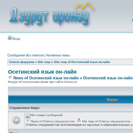
Вход
Сообщения без ответов
|
Активные темы
Список форумов
»
Site map
»
Site map of Осетинский язык он-лайн
Осетинский язык он-лайн
News of Осетинский язык он-лайн
»
Осетинский язык он-лайн
Форум об осетинском языке при сайте Ironau.ru
Форум
Справочное бюро
News of Ответы специалистов
Site map of Ответы специалистов
Ответы специалистов-осетиноведов из научных и образовательных у