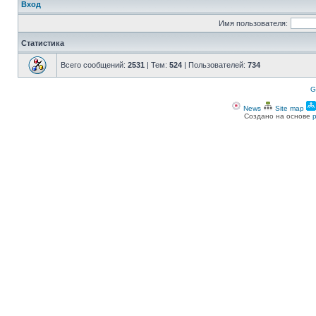
Вход
Имя пользователя:
Статистика
Всего сообщений:
2531
| Тем:
524
| Пользователей:
734
G
News
Site map
Создано на основе