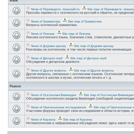
Язык
News of Переведите, пожалуйста
Site map of Переведите, пожал
Просьбы перевести с осетинского на русский и обратно, не предпола
News of Грамматика
Site map of Грамматика
Вопросы осетинской грамматики.
News of Лексика
Site map of Лексика
Лексика осетинского языка. Значение слов, этимология, диалектные р
News of Дзурæм иронау
Site map of Дзурæм иронау
Разговоры на осетинском, в том числе первые попытки начинающих.
News of Дигорон клуб
Site map of Дигорон клуб
Обсуждения о дигорском диалекте.
News of Другие вопросы
Site map of Другие вопросы
Другие вопросы, связанные с осетинским языком. Осетинская литера
осетинского в школах и вузах, осетинская печать и т. д.
Разное
News of Осетинская Википедия
Site map of Осетинская Википедия
Обсуждение осетинского раздела Википедии (свободной энциклопедии
News of Оригинальные исследования
Site map of Оригинальные 
Участники форума проводят свои исследования в области истории, яз
News of Корзина
Site map of Корзина
Нетематические и забракованные обсуждения лежат здесь какое-то 