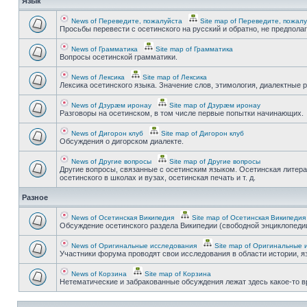
Язык
News of Переведите, пожалуйста
Site map of Переведите, пожал
Просьбы перевести с осетинского на русский и обратно, не предпола
News of Грамматика
Site map of Грамматика
Вопросы осетинской грамматики.
News of Лексика
Site map of Лексика
Лексика осетинского языка. Значение слов, этимология, диалектные р
News of Дзурæм иронау
Site map of Дзурæм иронау
Разговоры на осетинском, в том числе первые попытки начинающих.
News of Дигорон клуб
Site map of Дигорон клуб
Обсуждения о дигорском диалекте.
News of Другие вопросы
Site map of Другие вопросы
Другие вопросы, связанные с осетинским языком. Осетинская литера
осетинского в школах и вузах, осетинская печать и т. д.
Разное
News of Осетинская Википедия
Site map of Осетинская Википедия
Обсуждение осетинского раздела Википедии (свободной энциклопедии
News of Оригинальные исследования
Site map of Оригинальные 
Участники форума проводят свои исследования в области истории, яз
News of Корзина
Site map of Корзина
Нетематические и забракованные обсуждения лежат здесь какое-то 