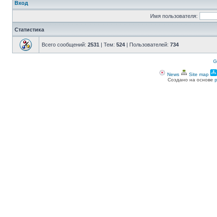
Вход
Имя пользователя:
Статистика
Всего сообщений:
2531
| Тем:
524
| Пользователей:
734
G
News
Site map
Создано на основе