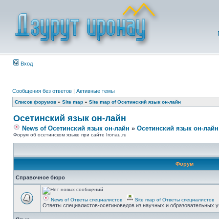
Вход
Сообщения без ответов
|
Активные темы
Список форумов
»
Site map
»
Site map of Осетинский язык он-лайн
Осетинский язык он-лайн
News of Осетинский язык он-лайн
»
Осетинский язык он-лайн
Форум об осетинском языке при сайте Ironau.ru
Форум
Справочное бюро
News of Ответы специалистов
Site map of Ответы специалистов
Ответы специалистов-осетиноведов из научных и образовательных у