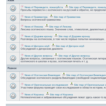
Язык
News of Переведите, пожалуйста
Site map of Переведите, пожал
Просьбы перевести с осетинского на русский и обратно, не предпола
News of Грамматика
Site map of Грамматика
Вопросы осетинской грамматики.
News of Лексика
Site map of Лексика
Лексика осетинского языка. Значение слов, этимология, диалектные р
News of Дзурæм иронау
Site map of Дзурæм иронау
Разговоры на осетинском, в том числе первые попытки начинающих.
News of Дигорон клуб
Site map of Дигорон клуб
Обсуждения о дигорском диалекте.
News of Другие вопросы
Site map of Другие вопросы
Другие вопросы, связанные с осетинским языком. Осетинская литера
осетинского в школах и вузах, осетинская печать и т. д.
Разное
News of Осетинская Википедия
Site map of Осетинская Википедия
Обсуждение осетинского раздела Википедии (свободной энциклопедии
News of Оригинальные исследования
Site map of Оригинальные 
Участники форума проводят свои исследования в области истории, яз
News of Корзина
Site map of Корзина
Нетематические и забракованные обсуждения лежат здесь какое-то 