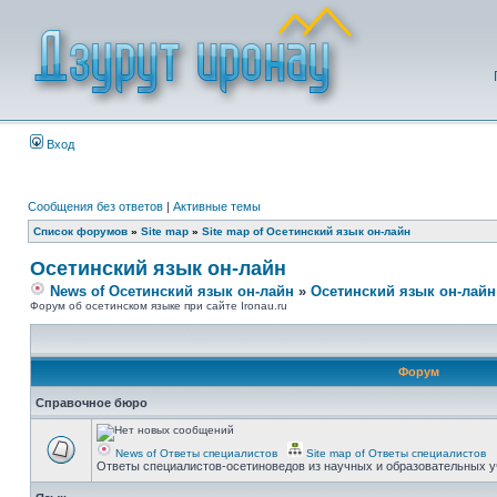
Вход
Сообщения без ответов
|
Активные темы
Список форумов
»
Site map
»
Site map of Осетинский язык он-лайн
Осетинский язык он-лайн
News of Осетинский язык он-лайн
»
Осетинский язык он-лайн
Форум об осетинском языке при сайте Ironau.ru
Форум
Справочное бюро
News of Ответы специалистов
Site map of Ответы специалистов
Ответы специалистов-осетиноведов из научных и образовательных у