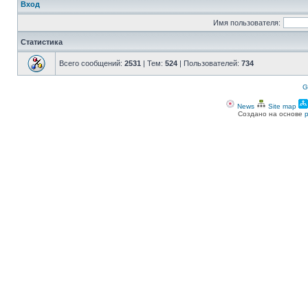
Вход
Имя пользователя:
Статистика
Всего сообщений:
2531
| Тем:
524
| Пользователей:
734
G
News
Site map
Создано на основе