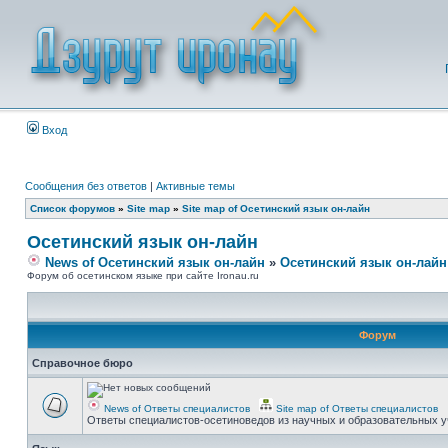
Вход
Сообщения без ответов
|
Активные темы
Список форумов
»
Site map
»
Site map of Осетинский язык он-лайн
Осетинский язык он-лайн
News of Осетинский язык он-лайн
»
Осетинский язык он-лайн
Форум об осетинском языке при сайте Ironau.ru
Форум
Справочное бюро
News of Ответы специалистов
Site map of Ответы специалистов
Ответы специалистов-осетиноведов из научных и образовательных у