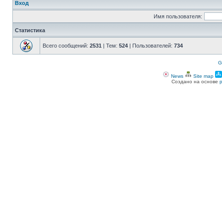
Вход
Имя пользователя:
Статистика
Всего сообщений:
2531
| Тем:
524
| Пользователей:
734
G
News
Site map
Создано на основе