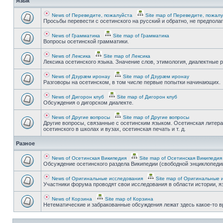
Язык
News of Переведите, пожалуйста
Site map of Переведите, пожал
Просьбы перевести с осетинского на русский и обратно, не предпола
News of Грамматика
Site map of Грамматика
Вопросы осетинской грамматики.
News of Лексика
Site map of Лексика
Лексика осетинского языка. Значение слов, этимология, диалектные р
News of Дзурæм иронау
Site map of Дзурæм иронау
Разговоры на осетинском, в том числе первые попытки начинающих.
News of Дигорон клуб
Site map of Дигорон клуб
Обсуждения о дигорском диалекте.
News of Другие вопросы
Site map of Другие вопросы
Другие вопросы, связанные с осетинским языком. Осетинская литера
осетинского в школах и вузах, осетинская печать и т. д.
Разное
News of Осетинская Википедия
Site map of Осетинская Википедия
Обсуждение осетинского раздела Википедии (свободной энциклопедии
News of Оригинальные исследования
Site map of Оригинальные 
Участники форума проводят свои исследования в области истории, яз
News of Корзина
Site map of Корзина
Нетематические и забракованные обсуждения лежат здесь какое-то 