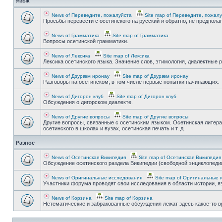
Язык
News of Переведите, пожалуйста
Site map of Переведите, пожал
Просьбы перевести с осетинского на русский и обратно, не предпола
News of Грамматика
Site map of Грамматика
Вопросы осетинской грамматики.
News of Лексика
Site map of Лексика
Лексика осетинского языка. Значение слов, этимология, диалектные р
News of Дзурæм иронау
Site map of Дзурæм иронау
Разговоры на осетинском, в том числе первые попытки начинающих.
News of Дигорон клуб
Site map of Дигорон клуб
Обсуждения о дигорском диалекте.
News of Другие вопросы
Site map of Другие вопросы
Другие вопросы, связанные с осетинским языком. Осетинская литера
осетинского в школах и вузах, осетинская печать и т. д.
Разное
News of Осетинская Википедия
Site map of Осетинская Википедия
Обсуждение осетинского раздела Википедии (свободной энциклопедии
News of Оригинальные исследования
Site map of Оригинальные 
Участники форума проводят свои исследования в области истории, яз
News of Корзина
Site map of Корзина
Нетематические и забракованные обсуждения лежат здесь какое-то 