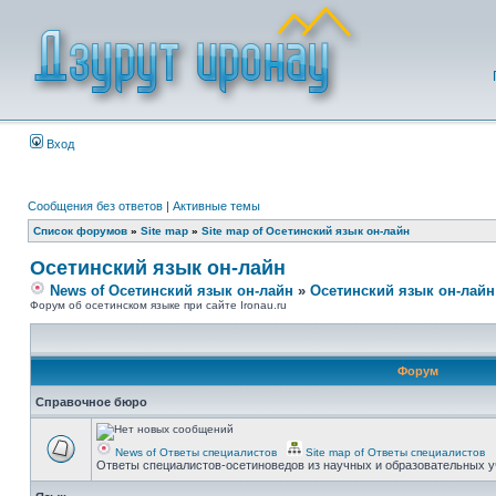
Вход
Сообщения без ответов
|
Активные темы
Список форумов
»
Site map
»
Site map of Осетинский язык он-лайн
Осетинский язык он-лайн
News of Осетинский язык он-лайн
»
Осетинский язык он-лайн
Форум об осетинском языке при сайте Ironau.ru
Форум
Справочное бюро
News of Ответы специалистов
Site map of Ответы специалистов
Ответы специалистов-осетиноведов из научных и образовательных у