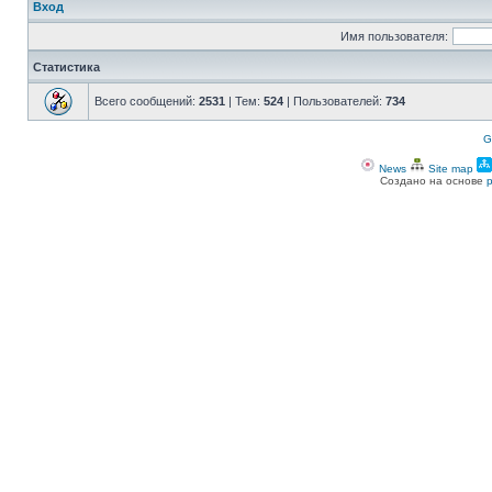
Вход
Имя пользователя:
Статистика
Всего сообщений:
2531
| Тем:
524
| Пользователей:
734
G
News
Site map
Создано на основе