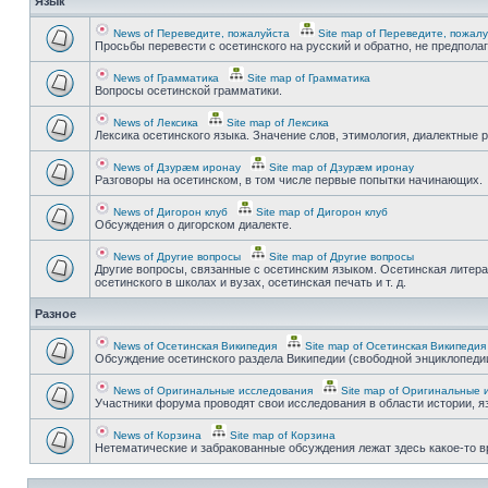
Язык
News of Переведите, пожалуйста
Site map of Переведите, пожал
Просьбы перевести с осетинского на русский и обратно, не предпола
News of Грамматика
Site map of Грамматика
Вопросы осетинской грамматики.
News of Лексика
Site map of Лексика
Лексика осетинского языка. Значение слов, этимология, диалектные р
News of Дзурæм иронау
Site map of Дзурæм иронау
Разговоры на осетинском, в том числе первые попытки начинающих.
News of Дигорон клуб
Site map of Дигорон клуб
Обсуждения о дигорском диалекте.
News of Другие вопросы
Site map of Другие вопросы
Другие вопросы, связанные с осетинским языком. Осетинская литера
осетинского в школах и вузах, осетинская печать и т. д.
Разное
News of Осетинская Википедия
Site map of Осетинская Википедия
Обсуждение осетинского раздела Википедии (свободной энциклопедии
News of Оригинальные исследования
Site map of Оригинальные 
Участники форума проводят свои исследования в области истории, яз
News of Корзина
Site map of Корзина
Нетематические и забракованные обсуждения лежат здесь какое-то 