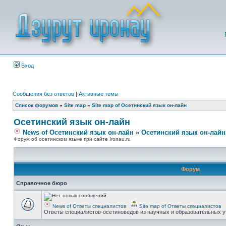
Вход
Сообщения без ответов
|
Активные темы
Список форумов
»
Site map
»
Site map of Осетинский язык он-лайн
Осетинский язык он-лайн
News of Осетинский язык он-лайн
»
Осетинский язык он-лайн
Форум об осетинском языке при сайте Ironau.ru
Форум
Справочное бюро
News of Ответы специалистов
Site map of Ответы специалистов
Ответы специалистов-осетиноведов из научных и образовательных у