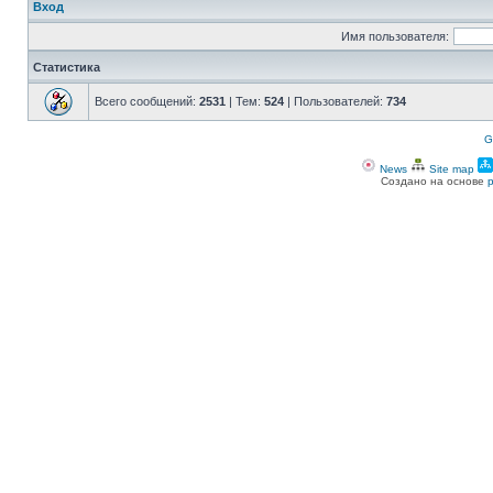
Вход
Имя пользователя:
Статистика
Всего сообщений:
2531
| Тем:
524
| Пользователей:
734
G
News
Site map
Создано на основе