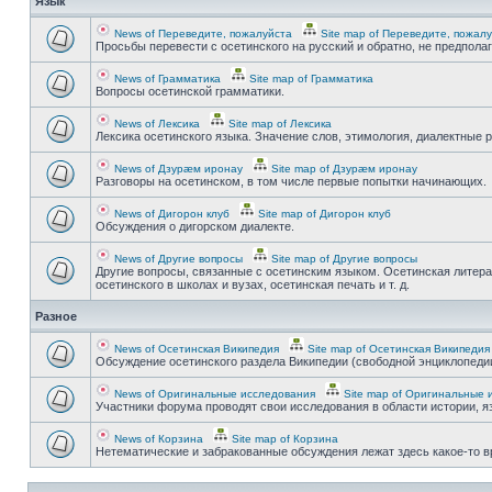
Язык
News of Переведите, пожалуйста
Site map of Переведите, пожал
Просьбы перевести с осетинского на русский и обратно, не предпола
News of Грамматика
Site map of Грамматика
Вопросы осетинской грамматики.
News of Лексика
Site map of Лексика
Лексика осетинского языка. Значение слов, этимология, диалектные р
News of Дзурæм иронау
Site map of Дзурæм иронау
Разговоры на осетинском, в том числе первые попытки начинающих.
News of Дигорон клуб
Site map of Дигорон клуб
Обсуждения о дигорском диалекте.
News of Другие вопросы
Site map of Другие вопросы
Другие вопросы, связанные с осетинским языком. Осетинская литера
осетинского в школах и вузах, осетинская печать и т. д.
Разное
News of Осетинская Википедия
Site map of Осетинская Википедия
Обсуждение осетинского раздела Википедии (свободной энциклопедии
News of Оригинальные исследования
Site map of Оригинальные 
Участники форума проводят свои исследования в области истории, яз
News of Корзина
Site map of Корзина
Нетематические и забракованные обсуждения лежат здесь какое-то 