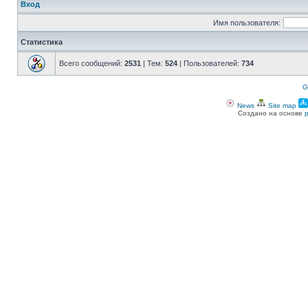
Вход
Имя пользователя:
Статистика
Всего сообщений:
2531
| Тем:
524
| Пользователей:
734
G
News
Site map
Создано на основе