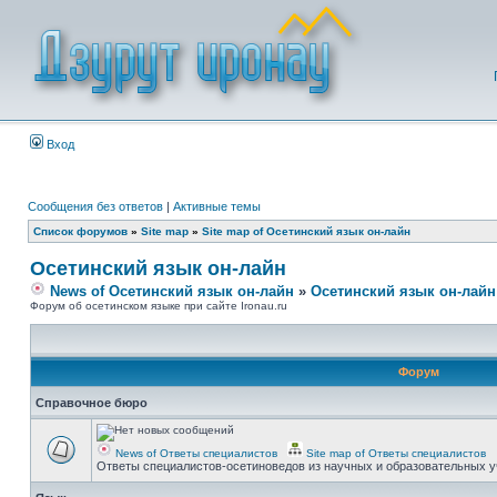
Вход
Сообщения без ответов
|
Активные темы
Список форумов
»
Site map
»
Site map of Осетинский язык он-лайн
Осетинский язык он-лайн
News of Осетинский язык он-лайн
»
Осетинский язык он-лайн
Форум об осетинском языке при сайте Ironau.ru
Форум
Справочное бюро
News of Ответы специалистов
Site map of Ответы специалистов
Ответы специалистов-осетиноведов из научных и образовательных у