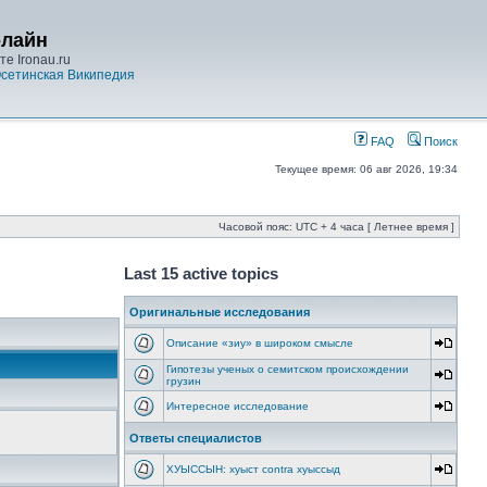
-лайн
е Ironau.ru
сетинская Википедия
FAQ
Поиск
Текущее время: 06 авг 2026, 19:34
Часовой пояс: UTC + 4 часа [ Летнее время ]
Last 15 active topics
Оригинальные исследования
Описание «зиу» в широком смысле
Гипотезы ученых о семитском происхождении
грузин
Интересное исследование
Ответы специалистов
ХУЫССЫН: хуыст contra хуыссыд