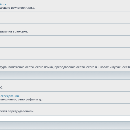
уйста
гающие изучение языка.
азличия в лексике.
ра, положение осетинского языка, преподавание осетинского в школах и вузах, осетин
).
исследования
ыкознания, этнографии и др.
время перед удалением.