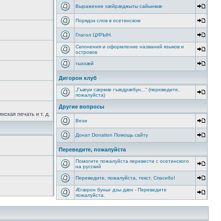
Выражение хæйрæджыты сайынмæ
Порядок слов в осетинском
Глагол ЦУРЫН.
Склонения и оформление названий языков и
островов
тыххӕй
Дигорон клуб
„Гъæуи сæрмæ гъæдрæбун...“ (переведите,
пожалуйста)
Другие вопросы
ская печать и т. д.
Вехи
Донат Donation Помощь сайту
Переведите, пожалуйста
Помогите пожалуйста перевести с осетинского
на русский
Переведите, пожалуйста, текст. Спасибо!
Æгæрон буныг дзы дæн - Переведите
пожалуйста.