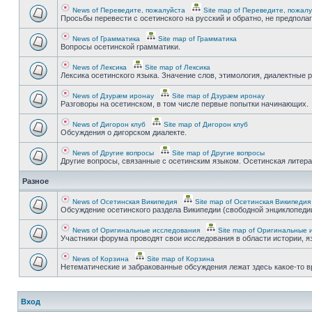
News of Переведите, пожалуйста
Site map of Переведите, пожал
Просьбы перевести с осетинского на русский и обратно, не предпола
News of Грамматика
Site map of Грамматика
Вопросы осетинской грамматики.
News of Лексика
Site map of Лексика
Лексика осетинского языка. Значение слов, этимология, диалектные р
News of Дзурæм иронау
Site map of Дзурæм иронау
Разговоры на осетинском, в том числе первые попытки начинающих.
News of Дигорон клуб
Site map of Дигорон клуб
Обсуждения о дигорском диалекте.
News of Другие вопросы
Site map of Другие вопросы
Другие вопросы, связанные с осетинским языком. Осетинская литерату
Разное
News of Осетинская Википедия
Site map of Осетинская Википедия
Обсуждение осетинского раздела Википедии (свободной энциклопедии
News of Оригинальные исследования
Site map of Оригинальные 
Участники форума проводят свои исследования в области истории, яз
News of Корзина
Site map of Корзина
Нетематические и забракованные обсуждения лежат здесь какое-то 
Вход