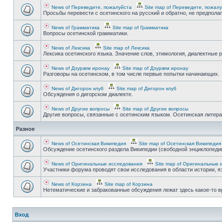
News of Переведите, пожалуйста
Site map of Переведите, пожал
Просьбы перевести с осетинского на русский и обратно, не предпола
News of Грамматика
Site map of Грамматика
Вопросы осетинской грамматики.
News of Лексика
Site map of Лексика
Лексика осетинского языка. Значение слов, этимология, диалектные р
News of Дзурæм иронау
Site map of Дзурæм иронау
Разговоры на осетинском, в том числе первые попытки начинающих.
News of Дигорон клуб
Site map of Дигорон клуб
Обсуждения о дигорском диалекте.
News of Другие вопросы
Site map of Другие вопросы
Другие вопросы, связанные с осетинским языком. Осетинская литерату
Разное
News of Осетинская Википедия
Site map of Осетинская Википедия
Обсуждение осетинского раздела Википедии (свободной энциклопедии
News of Оригинальные исследования
Site map of Оригинальные 
Участники форума проводят свои исследования в области истории, яз
News of Корзина
Site map of Корзина
Нетематические и забракованные обсуждения лежат здесь какое-то 
Вход