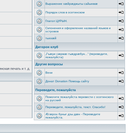
Выражение хæйрæджыты сайынмæ
Порядок слов в осетинском
Глагол ЦУРЫН.
Склонения и оформление названий языков и
островов
тыххӕй
Дигорон клуб
„Гъæуи сæрмæ гъæдрæбун...“ (переведите,
пожалуйста)
Другие вопросы
ская печать и т. д.
Вехи
Донат Donation Помощь сайту
Переведите, пожалуйста
Помогите пожалуйста перевести с осетинского
на русский
Переведите, пожалуйста, текст. Спасибо!
Æгæрон буныг дзы дæн - Переведите
пожалуйста.