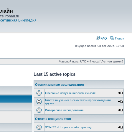
-лайн
е Ironau.ru
сетинская Википедия
FAQ
Поиск
Текущее время: 08 авг 2026, 10:08
Часовой пояс: UTC + 4 часа [ Летнее время ]
Last 15 active topics
Оригинальные исследования
Описание «зиу» в широком смысле
Гипотезы ученых о семитском происхождении
грузин
Интересное исследование
Ответы специалистов
ХУЫССЫН: хуыст contra хуыссыд