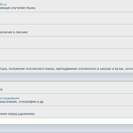
уйста
гающие изучение языка.
азличия в лексике.
ра, положение осетинского языка, преподавание осетинского в школах и вузах, осетин
).
исследования
ыкознания, этнографии и др.
время перед удалением.