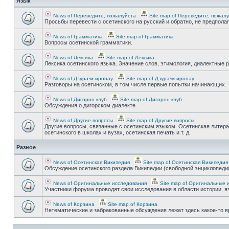
Язык
News of Переведите, пожалуйста
Site map of Переведите, пожал
Просьбы перевести с осетинского на русский и обратно, не предпола
News of Грамматика
Site map of Грамматика
Вопросы осетинской грамматики.
News of Лексика
Site map of Лексика
Лексика осетинского языка. Значение слов, этимология, диалектные р
News of Дзурæм иронау
Site map of Дзурæм иронау
Разговоры на осетинском, в том числе первые попытки начинающих.
News of Дигорон клуб
Site map of Дигорон клуб
Обсуждения о дигорском диалекте.
News of Другие вопросы
Site map of Другие вопросы
Другие вопросы, связанные с осетинским языком. Осетинская литера
осетинского в школах и вузах, осетинская печать и т. д.
Разное
News of Осетинская Википедия
Site map of Осетинская Википедия
Обсуждение осетинского раздела Википедии (свободной энциклопедии
News of Оригинальные исследования
Site map of Оригинальные 
Участники форума проводят свои исследования в области истории, яз
News of Корзина
Site map of Корзина
Нетематические и забракованные обсуждения лежат здесь какое-то 