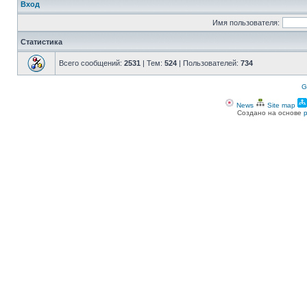
Вход
Имя пользователя:
Статистика
Всего сообщений:
2531
| Тем:
524
| Пользователей:
734
G
News
Site map
Создано на основе