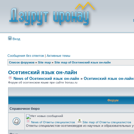
Вход
Сообщения без ответов
|
Активные темы
Список форумов
»
Site map
»
Site map of Осетинский язык он-лайн
Осетинский язык он-лайн
News of Осетинский язык он-лайн
»
Осетинский язык он-лайн
Форум об осетинском языке при сайте Ironau.ru
Форум
Справочное бюро
News of Ответы специалистов
Site map of Ответы специалистов
Ответы специалистов-осетиноведов из научных и образовательных у