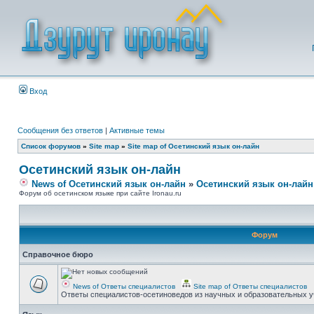
Вход
Сообщения без ответов
|
Активные темы
Список форумов
»
Site map
»
Site map of Осетинский язык он-лайн
Осетинский язык он-лайн
News of Осетинский язык он-лайн
»
Осетинский язык он-лайн
Форум об осетинском языке при сайте Ironau.ru
Форум
Справочное бюро
News of Ответы специалистов
Site map of Ответы специалистов
Ответы специалистов-осетиноведов из научных и образовательных у