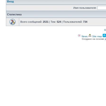
Вход
Имя пользователя:
Статистика
Всего сообщений:
2531
| Тем:
524
| Пользователей:
734
G
News
Site map
Создано на основе