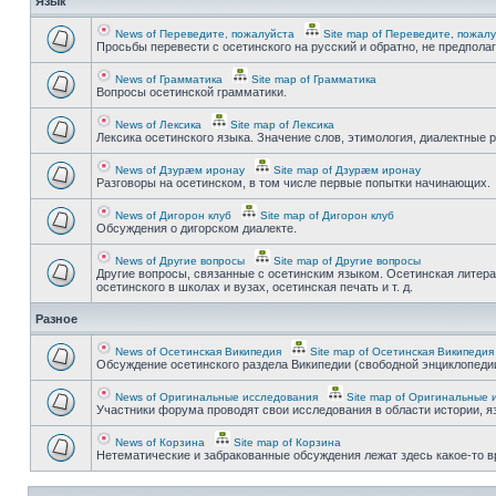
Язык
News of Переведите, пожалуйста
Site map of Переведите, пожал
Просьбы перевести с осетинского на русский и обратно, не предпола
News of Грамматика
Site map of Грамматика
Вопросы осетинской грамматики.
News of Лексика
Site map of Лексика
Лексика осетинского языка. Значение слов, этимология, диалектные р
News of Дзурæм иронау
Site map of Дзурæм иронау
Разговоры на осетинском, в том числе первые попытки начинающих.
News of Дигорон клуб
Site map of Дигорон клуб
Обсуждения о дигорском диалекте.
News of Другие вопросы
Site map of Другие вопросы
Другие вопросы, связанные с осетинским языком. Осетинская литера
осетинского в школах и вузах, осетинская печать и т. д.
Разное
News of Осетинская Википедия
Site map of Осетинская Википедия
Обсуждение осетинского раздела Википедии (свободной энциклопедии
News of Оригинальные исследования
Site map of Оригинальные 
Участники форума проводят свои исследования в области истории, яз
News of Корзина
Site map of Корзина
Нетематические и забракованные обсуждения лежат здесь какое-то 