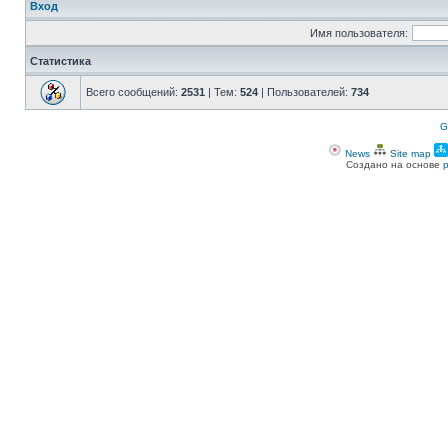
Вход
Имя пользователя:
Статистика
Всего сообщений:
2531
| Тем:
524
| Пользователей:
734
G
News
Site map
Создано на основе