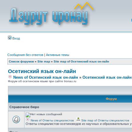
Вход
Сообщения без ответов
|
Активные темы
Список форумов
»
Site map
»
Site map of Осетинский язык он-лайн
Осетинский язык он-лайн
News of Осетинский язык он-лайн
»
Осетинский язык он-лайн
Форум об осетинском языке при сайте Ironau.ru
Форум
Справочное бюро
News of Ответы специалистов
Site map of Ответы специалистов
Ответы специалистов-осетиноведов из научных и образовательных у