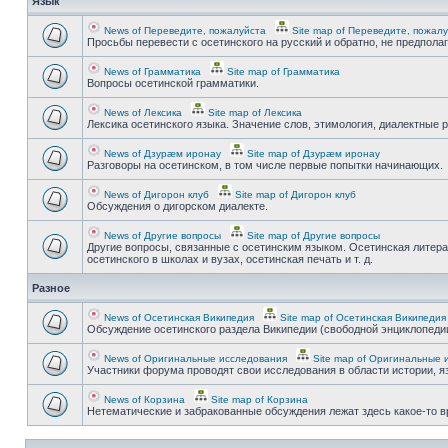
Язык
News of Переведите, пожалуйста
Site map of Переведите, пожал
Просьбы перевести с осетинского на русский и обратно, не предпола
News of Грамматика
Site map of Грамматика
Вопросы осетинской грамматики.
News of Лексика
Site map of Лексика
Лексика осетинского языка. Значение слов, этимология, диалектные р
News of Дзурæм иронау
Site map of Дзурæм иронау
Разговоры на осетинском, в том числе первые попытки начинающих.
News of Дигорон клуб
Site map of Дигорон клуб
Обсуждения о дигорском диалекте.
News of Другие вопросы
Site map of Другие вопросы
Другие вопросы, связанные с осетинским языком. Осетинская литера
осетинского в школах и вузах, осетинская печать и т. д.
Разное
News of Осетинская Википедия
Site map of Осетинская Википедия
Обсуждение осетинского раздела Википедии (свободной энциклопедии
News of Оригинальные исследования
Site map of Оригинальные 
Участники форума проводят свои исследования в области истории, яз
News of Корзина
Site map of Корзина
Нетематические и забракованные обсуждения лежат здесь какое-то 